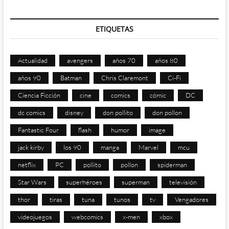
ETIQUETAS
Actualidad
avengers
años 70
años 80
años 90
Batman
Chris Claremont
Ci-Fi
Ciencia Ficción
cine
comics
cómic
DC
dc comics
disney
don pollito
don pollon
Fantastic Four
flash
humor
image
jack kirby
los 90
manga
Marvel
mcu
netflix
PC
pollito
pollon
spiderman
Star Wars
superhéroes
superman
televisión
thor
tiras
tuna
tunos
tv
Vengadores
videojuegos
webcomics
x-men
xbox