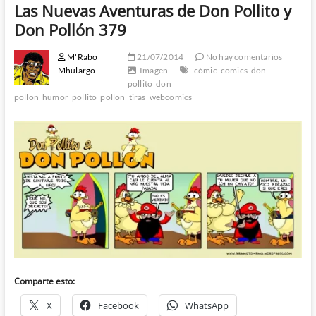
Las Nuevas Aventuras de Don Pollito y
Don Pollón 379
M'Rabo
21/07/2014
No hay comentarios
Mhulargo
Imagen
cómic
comics
don
pollito
don
pollon
humor
pollito
pollon
tiras
webcomics
Comparte esto:
X
Facebook
WhatsApp