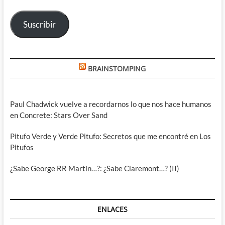
correo
electrónico
Suscribir
BRAINSTOMPING
Paul Chadwick vuelve a recordarnos lo que nos hace humanos
en Concrete: Stars Over Sand
Pitufo Verde y Verde Pitufo: Secretos que me encontré en Los
Pitufos
¿Sabe George RR Martin…?: ¿Sabe Claremont…? (II)
ENLACES