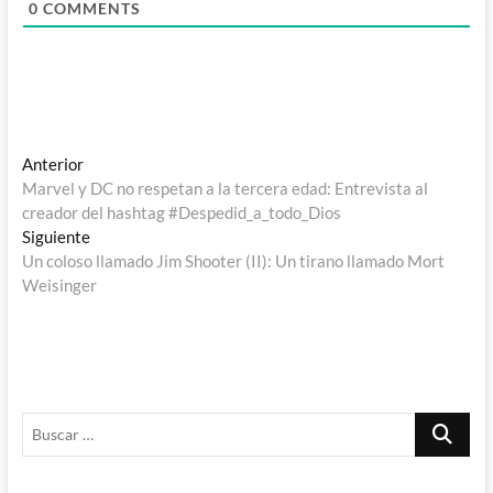
0
COMMENTS
Navegación
Entrada
Anterior
anterior:
Marvel y DC no respetan a la tercera edad: Entrevista al
de
creador del hashtag #Despedid_a_todo_Dios
entradas
Entrada
Siguiente
siguiente:
Un coloso llamado Jim Shooter (II): Un tirano llamado Mort
Weisinger
Buscar
…