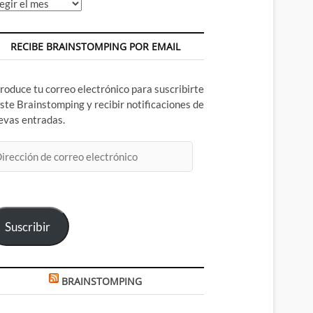
chivos
RECIBE BRAINSTOMPING POR EMAIL
troduce tu correo electrónico para suscribirte
este Brainstomping y recibir notificaciones de
evas entradas.
rección
rreo
ectrónico
Suscribir
BRAINSTOMPING