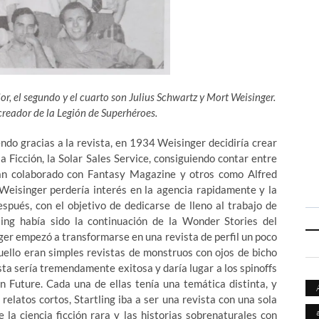
ior, el segundo y el cuarto son Julius Schwartz y Mort Weisinger.
 creador de la Legión de Superhéroes.
ndo gracias a la revista, en 1934 Weisinger decidiría crear
a Ficción, la Solar Sales Service, consiguiendo contar entre
ían colaborado con Fantasy Magazine y otros como Alfred
Weisinger perdería interés en la agencia rapidamente y la
pués, con el objetivo de dedicarse de lleno al trabajo de
lling había sido la continuación de la Wonder Stories del
er empezó a transformarse en una revista de perfil un poco
ello eran simples revistas de monstruos con ojos de bicho
ta sería tremendamente exitosa y daría lugar a los spinoffs
n Future. Cada una de ellas tenía una temática distinta, y
relatos cortos, Startling iba a ser una revista con una sola
e la ciencia ficción rara y las historias sobrenaturales con