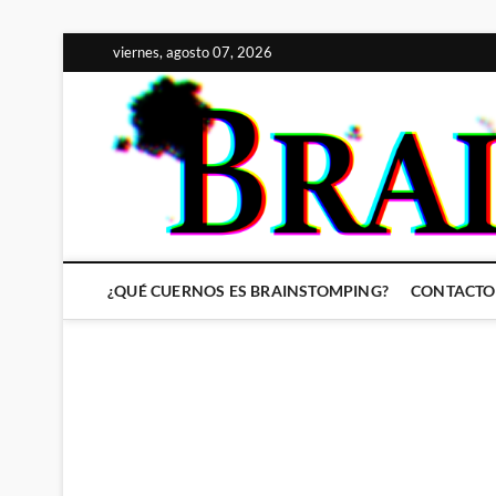
Saltar
viernes, agosto 07, 2026
al
contenido
¿QUÉ CUERNOS ES BRAINSTOMPING?
CONTACTO