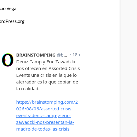
cío Vega
rdPress.org