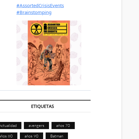
ETIQUETAS
Actualidad
avengers
años 70
años 80
años 90
Batman