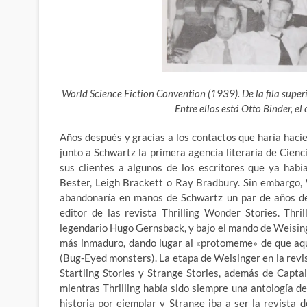
World Science Fiction Convention
(1939). De la fila super
Entre ellos está Otto Binder, el
Años después y gracias a los contactos que haría hacie
junto a Schwartz la primera agencia literaria de Cienci
sus clientes a algunos de los escritores que ya hab
Bester, Leigh Brackett o Ray Bradbury. Sin embargo, 
abandonaría en manos de Schwartz un par de años des
editor de las revista Thrilling Wonder Stories. Thri
legendario Hugo Gernsback, y bajo el mando de Weising
más inmaduro, dando lugar al «protomeme» de que aqu
(Bug-Eyed monsters). La etapa de Weisinger en la revis
Startling Stories y Strange Stories, además de Captai
mientras Thrilling había sido siempre una antología de 
historia por ejemplar y Strange iba a ser la revista d