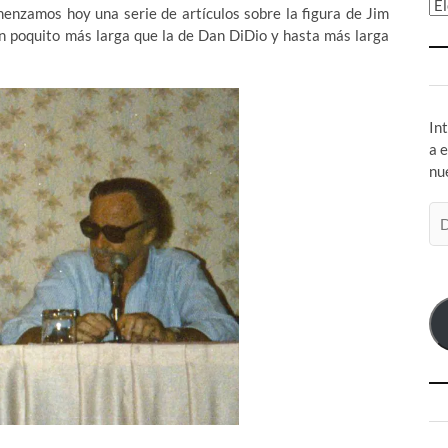
Ar
menzamos hoy una serie de artículos sobre la figura de Jim
un poquito más larga que la de Dan DiDio y hasta más larga
In
a 
nu
Di
de
co
el