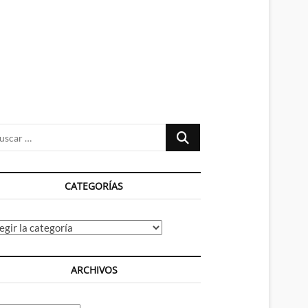
n
ú
Buscar
…
CATEGORÍAS
tegorías
ARCHIVOS