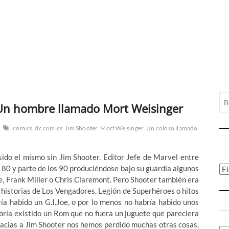
: Un hombre llamado Mort Weisinger
comics
dc comics
Jim Shooter
Mort Weisinger
Un coloso llamado
ido el mismo sin Jim Shooter. Editor Jefe de Marvel entre
 80 y parte de los 90 produciéndose bajo su guardia algunos
Ca
e, Frank Miller o Chris Claremont. Pero Shooter también era
s historias de Los Vengadores, Legión de Superhéroes o hitos
ía habido un G.I.Joe, o por lo menos no habría habido unos
bría existido un Rom que no fuera un juguete que pareciera
racias a Jim Shooter nos hemos perdido muchas otras cosas,