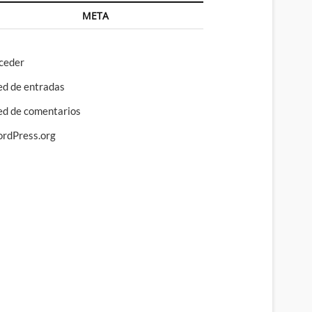
META
ceder
ed de entradas
ed de comentarios
rdPress.org