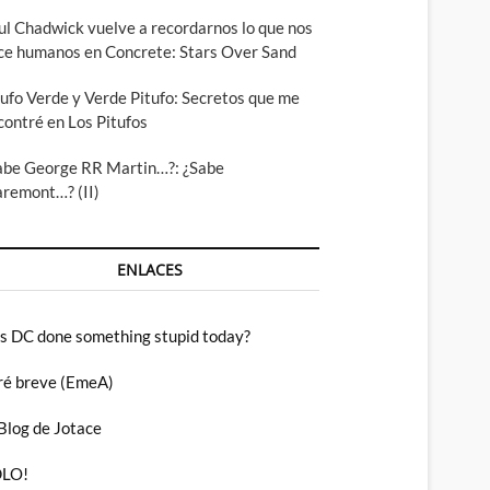
ul Chadwick vuelve a recordarnos lo que nos
ce humanos en Concrete: Stars Over Sand
tufo Verde y Verde Pitufo: Secretos que me
contré en Los Pitufos
abe George RR Martin…?: ¿Sabe
aremont…? (II)
ENLACES
s DC done something stupid today?
ré breve (EmeA)
 Blog de Jotace
LO!