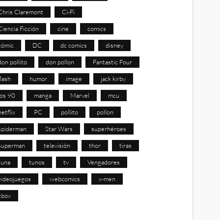
Chris Claremont
Ci-Fi
Ciencia Ficción
cine
comics
cómic
DC
dc comics
disney
don pollito
don pollon
Fantastic Four
flash
humor
image
jack kirby
los 90
manga
Marvel
mcu
netflix
PC
pollito
pollon
spiderman
Star Wars
superhéroes
superman
televisión
thor
tiras
tuna
tunos
tv
Vengadores
videojuegos
webcomics
x-men
xbox