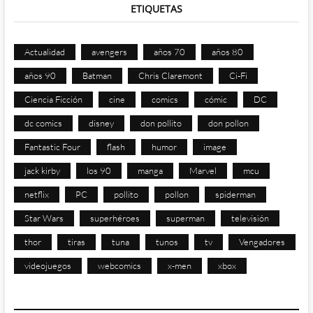
ETIQUETAS
Actualidad
avengers
años 70
años 80
años 90
Batman
Chris Claremont
Ci-Fi
Ciencia Ficción
cine
comics
cómic
DC
dc comics
disney
don pollito
don pollon
Fantastic Four
flash
humor
image
jack kirby
los 90
manga
Marvel
mcu
netflix
PC
pollito
pollon
spiderman
Star Wars
superhéroes
superman
televisión
thor
tiras
tuna
tunos
tv
Vengadores
videojuegos
webcomics
x-men
xbox