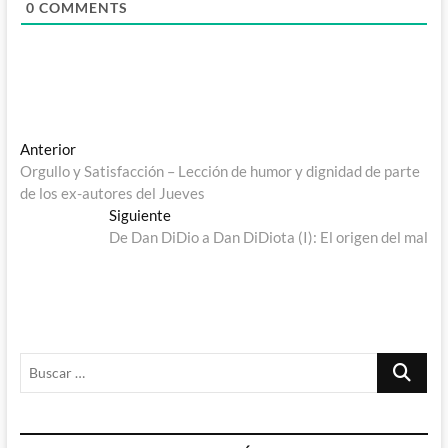
0
COMMENTS
Navegación
Entrada
Anterior
anterior:
Orgullo y Satisfacción – Lección de humor y dignidad de parte
de
de los ex-autores del Jueves
entradas
Entrada
Siguiente
siguiente:
De Dan DiDio a Dan DiDiota (I): El origen del mal
Buscar
…