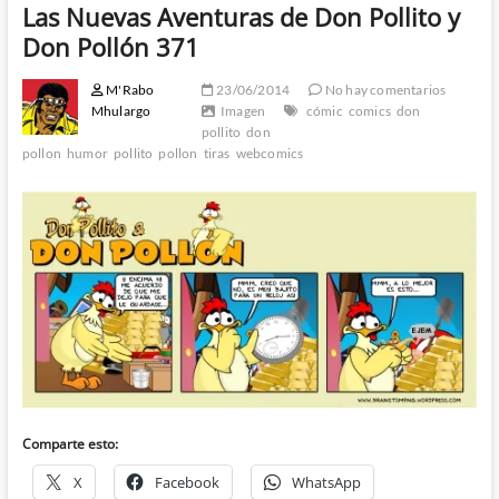
Las Nuevas Aventuras de Don Pollito y
Don Pollón 371
M'Rabo
23/06/2014
No hay comentarios
Mhulargo
Imagen
cómic
comics
don
pollito
don
pollon
humor
pollito
pollon
tiras
webcomics
Comparte esto:
X
Facebook
WhatsApp