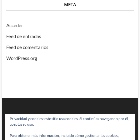
META
Acceder
Feed de entradas
Feed de comentarios
WordPress.org
Privacidad y cookies: este sitio usa cookies. Si continúas navegando por él,
aceptas su uso.
Para obtener más información, incluido cómo gestionar las cookies,
BRAINSTOMPING
| Diseñado por:
Theme Freesia
|
WordPress
| © Todos