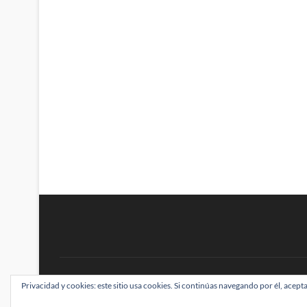
BRAINSTOMPING
Privacidad y cookies: este sitio usa cookies. Si continúas navegando por él, acepta
| Diseñado por:
Theme Freesia
|
WordPress
| ©