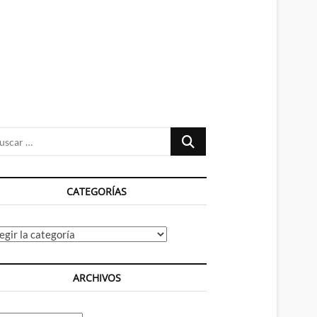
n
ú
Buscar
…
CATEGORÍAS
tegorías
ARCHIVOS