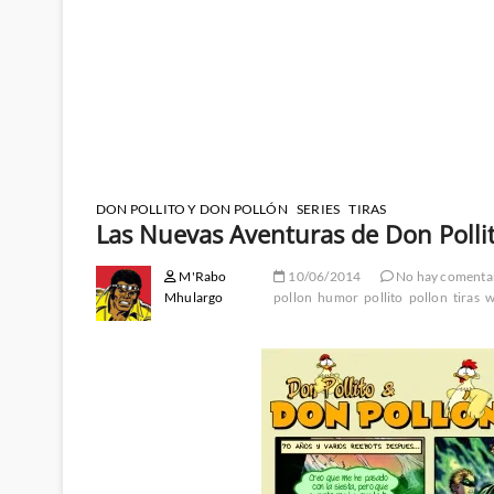
DON POLLITO Y DON POLLÓN
SERIES
TIRAS
Las Nuevas Aventuras de Don Polli
M'Rabo
10/06/2014
No hay comenta
Mhulargo
pollon
humor
pollito
pollon
tiras
w