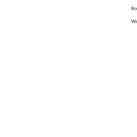
Ro
Wo