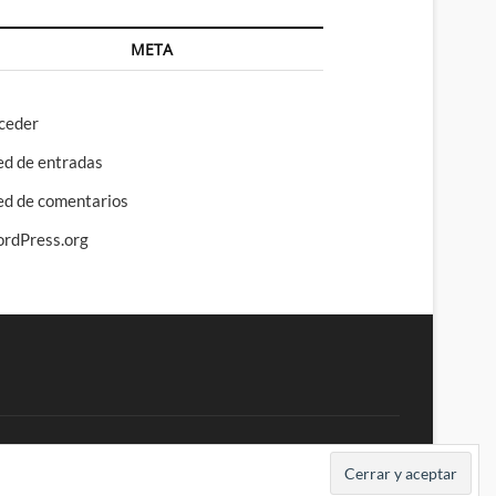
META
ceder
ed de entradas
ed de comentarios
rdPress.org