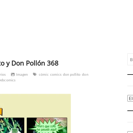
to y Don Pollón 368
rios
Imagen
cómic
comics
don pollito
don
ebcomics
Ca