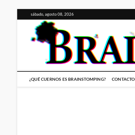
Saltar
sábado, agosto 08, 2026
al
contenido
¿QUÉ CUERNOS ES BRAINSTOMPING?
CONTACTO