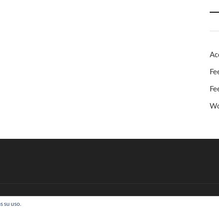
Ac
Fe
Fe
Wo
s su uso.
 Todos los derechos reservados