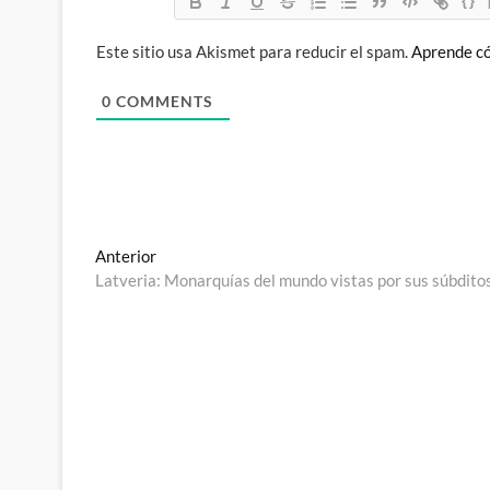
{}
Este sitio usa Akismet para reducir el spam.
Aprende có
0
COMMENTS
Navegación
Entrada
Anterior
anterior:
Latveria: Monarquías del mundo vistas por sus súbdito
de
entradas