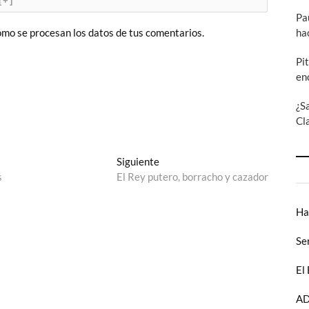
[+]
Pa
ha
mo se procesan los datos de tus comentarios.
Pi
en
¿S
Cl
Entrada
Siguiente
siguiente:
s
El Rey putero, borracho y cazador
Ha
Se
El
AD