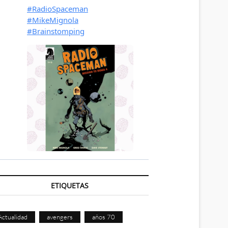
ETIQUETAS
Actualidad
avengers
años 70