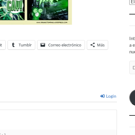
Ar
In
it
Tumblr
Correo electrónico
Más
a 
nu
Di
de
co
el
Login