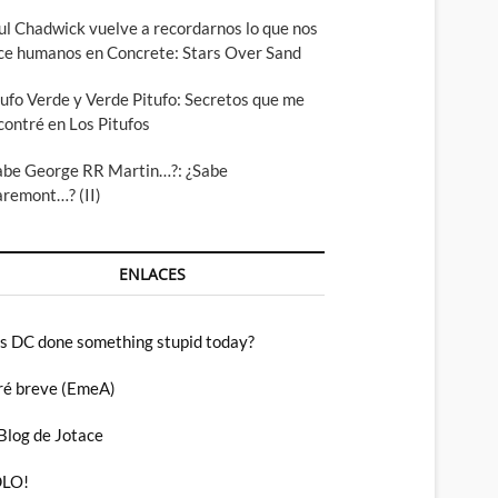
ul Chadwick vuelve a recordarnos lo que nos
ce humanos en Concrete: Stars Over Sand
tufo Verde y Verde Pitufo: Secretos que me
contré en Los Pitufos
abe George RR Martin…?: ¿Sabe
aremont…? (II)
ENLACES
s DC done something stupid today?
ré breve (EmeA)
 Blog de Jotace
LO!