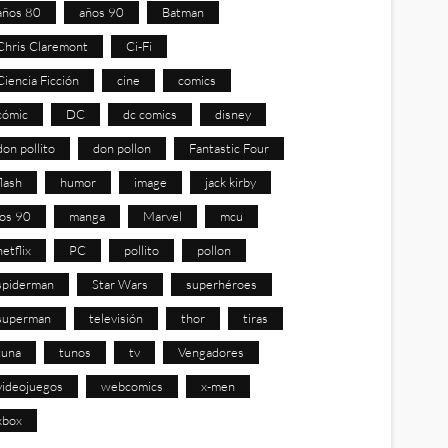
años 80
años 90
Batman
Chris Claremont
Ci-Fi
Ciencia Ficción
cine
comics
cómic
DC
dc comics
disney
don pollito
don pollon
Fantastic Four
flash
humor
image
jack kirby
los 90
manga
Marvel
mcu
netflix
PC
pollito
pollon
spiderman
Star Wars
superhéroes
superman
televisión
thor
tiras
tuna
tunos
tv
Vengadores
videojuegos
webcomics
x-men
xbox