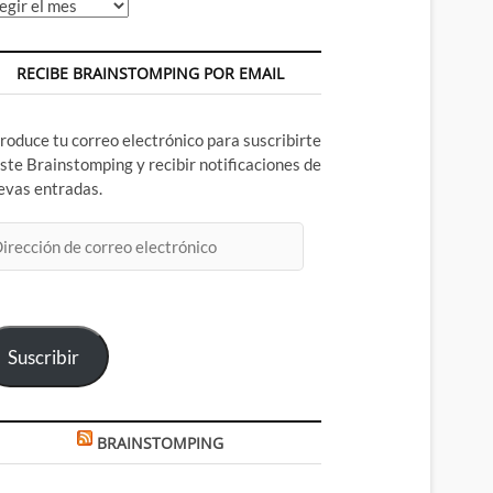
chivos
RECIBE BRAINSTOMPING POR EMAIL
troduce tu correo electrónico para suscribirte
este Brainstomping y recibir notificaciones de
evas entradas.
rección
rreo
ectrónico
Suscribir
BRAINSTOMPING