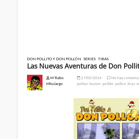
DON POLLITO Y DON POLLÓN
SERIES
TIRAS
Las Nuevas Aventuras de Don Polli
M'Rabo
27/05/2014
No hay comenta
Mhulargo
pollon
humor
pollito
pollon
tiras
w