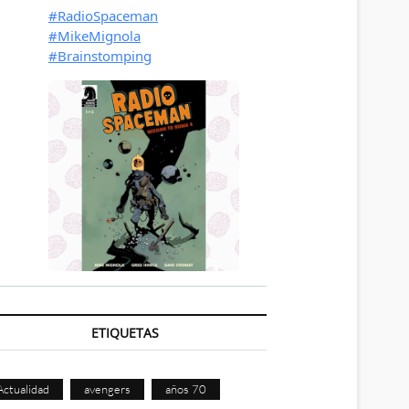
ETIQUETAS
Actualidad
avengers
años 70