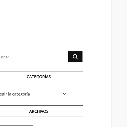
n
ú
Buscar
…
CATEGORÍAS
tegorías
ARCHIVOS