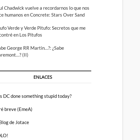
ul Chadwick vuelve a recordarnos lo que nos
ce humanos en Concrete: Stars Over Sand
tufo Verde y Verde Pitufo: Secretos que me
contré en Los Pitufos
abe George RR Martin…?: ¿Sabe
aremont…? (II)
ENLACES
s DC done something stupid today?
ré breve (EmeA)
 Blog de Jotace
LO!