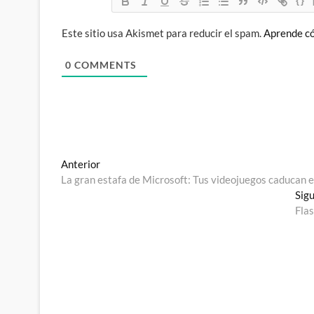
{}
Este sitio usa Akismet para reducir el spam.
Aprende có
0
COMMENTS
Navegación
Entrada
Anterior
anterior:
La gran estafa de Microsoft: Tus videojuegos caducan el
de
Sig
entradas
Flas