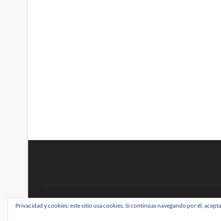
BRAINSTOMPING
Privacidad y cookies: este sitio usa cookies. Si continúas navegando por él, acepta
| Diseñado por:
Theme Freesia
|
WordPress
| ©