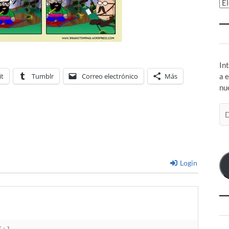
Ar
In
it
Tumblr
Correo electrónico
Más
a 
nu
Di
de
co
el
Login