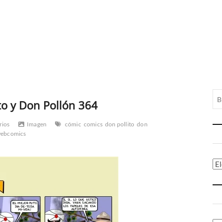
to y Don Pollón 364
rios
Imagen
cómic
comics
don pollito
don
ebcomics
Ca