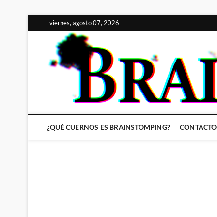
Saltar
viernes, agosto 07, 2026
al
contenido
¿QUÉ CUERNOS ES BRAINSTOMPING?
CONTACTO