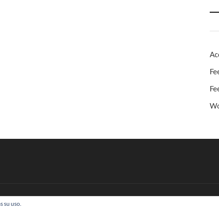
Ac
Fe
Fe
Wo
s su uso.
 Todos los derechos reservados