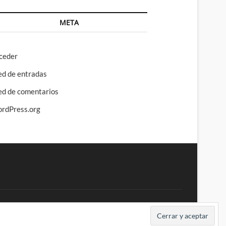
META
ceder
ed de entradas
ed de comentarios
rdPress.org