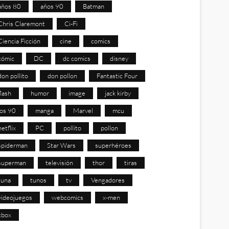
años 80
años 90
Batman
Chris Claremont
Ci-Fi
Ciencia Ficción
cine
comics
cómic
DC
dc comics
disney
don pollito
don pollon
Fantastic Four
flash
humor
image
jack kirby
los 90
manga
Marvel
mcu
netflix
PC
pollito
pollon
spiderman
Star Wars
superhéroes
superman
televisión
thor
tiras
tuna
tunos
tv
Vengadores
videojuegos
webcomics
x-men
xbox