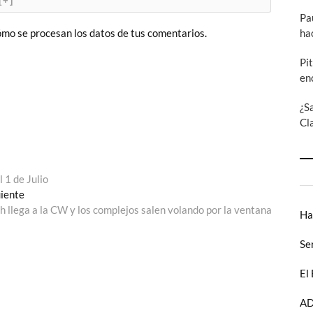
[+]
Pa
ha
mo se procesan los datos de tus comentarios.
Pi
en
¿S
Cl
 1 de Julio
Entrada
uiente
siguiente:
h llega a la CW y los complejos salen volando por la ventana
Ha
Se
El
AD