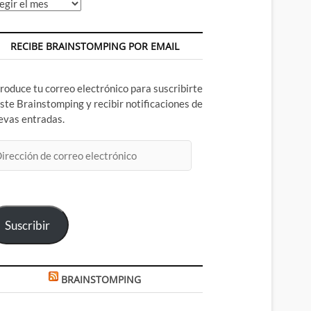
chivos
RECIBE BRAINSTOMPING POR EMAIL
troduce tu correo electrónico para suscribirte
este Brainstomping y recibir notificaciones de
evas entradas.
rección
rreo
ectrónico
Suscribir
BRAINSTOMPING