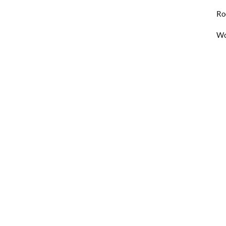
Ro
Wo