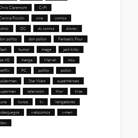
Chris Claremont
Ci-Fi
Ciencia Ficción
cine
comics
cómic
DC
dc comics
disney
don pollito
don pollon
Fantastic Four
flash
humor
image
jack kirby
los 90
manga
Marvel
mcu
netflix
PC
pollito
pollon
spiderman
Star Wars
superhéroes
superman
televisión
thor
tiras
tuna
tunos
tv
Vengadores
videojuegos
webcomics
x-men
xbox