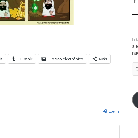
Ar
In
a 
nu
it
Tumblr
Correo electrónico
Más
Di
de
co
el
Login