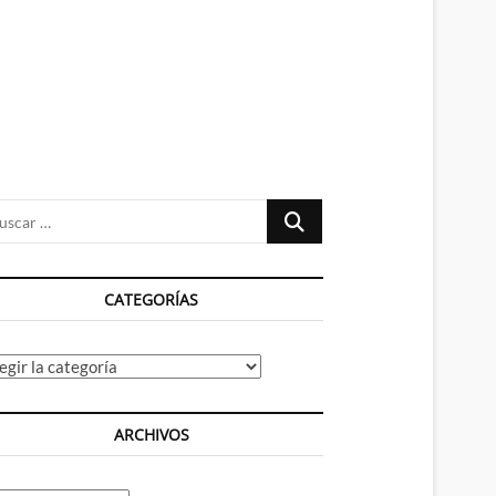
n
ú
Buscar
…
CATEGORÍAS
tegorías
ARCHIVOS