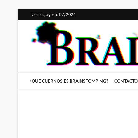
Saltar
viernes, agosto 07, 2026
al
contenido
¿QUÉ CUERNOS ES BRAINSTOMPING?
CONTACTO