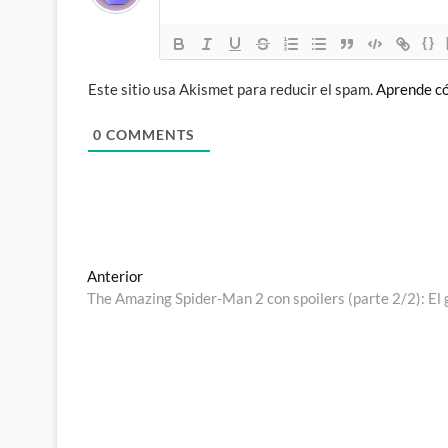
{}
Este sitio usa Akismet para reducir el spam.
Aprende có
0
COMMENTS
Navegación
Entrada
Anterior
anterior:
The Amazing Spider-Man 2 con spoilers (parte 2/2): El 
de
entradas