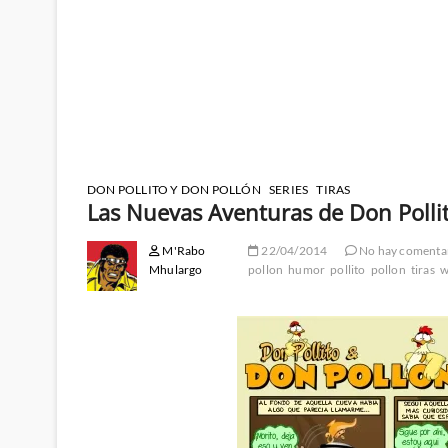
DON POLLITO Y DON POLLÓN
SERIES
TIRAS
Las Nuevas Aventuras de Don Polli
M'Rabo
22/04/2014
No hay comenta
Mhulargo
pollon
humor
pollito
pollon
tiras
w