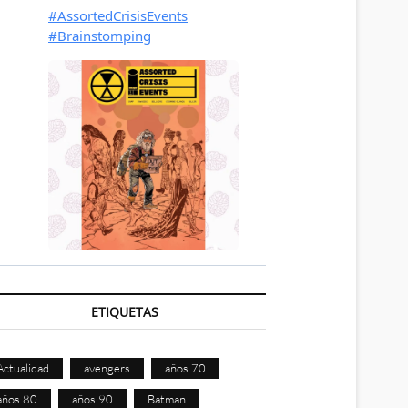
ETIQUETAS
Actualidad
avengers
años 70
años 80
años 90
Batman