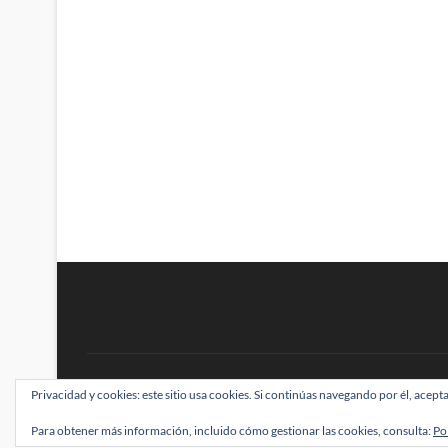
BRAINSTOMPING
Privacidad y cookies: este sitio usa cookies. Si continúas navegando por él, acepta
| Diseñado por:
Theme Freesia
|
WordPress
| ©
Para obtener más información, incluido cómo gestionar las cookies, consulta:
Po