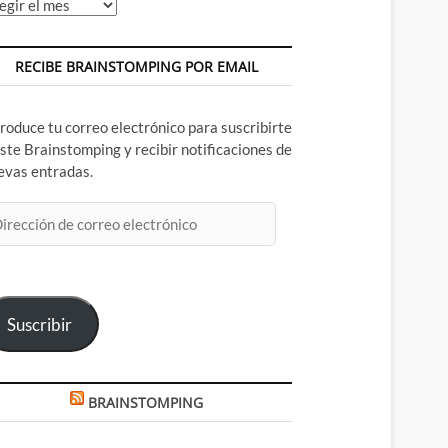
chivos
RECIBE BRAINSTOMPING POR EMAIL
troduce tu correo electrónico para suscribirte
este Brainstomping y recibir notificaciones de
evas entradas.
rección
rreo
ectrónico
Suscribir
BRAINSTOMPING