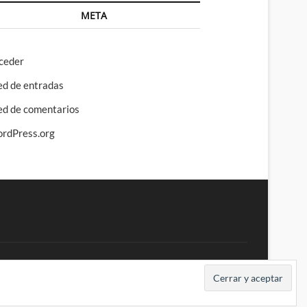
META
ceder
ed de entradas
ed de comentarios
rdPress.org