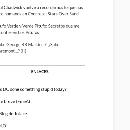
ul Chadwick vuelve a recordarnos lo que nos
ce humanos en Concrete: Stars Over Sand
tufo Verde y Verde Pitufo: Secretos que me
contré en Los Pitufos
abe George RR Martin…?: ¿Sabe
aremont…? (II)
ENLACES
s DC done something stupid today?
ré breve (EmeA)
 Blog de Jotace
LO!