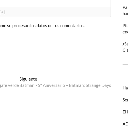
Pa
[+]
ha
Pi
mo se procesan los datos de tus comentarios.
en
¿S
Cl
Entrada
Siguiente
siguiente:
gafe verde
Batman 75º Aniversario – Batman: Strange Days
Ha
Se
El
AD