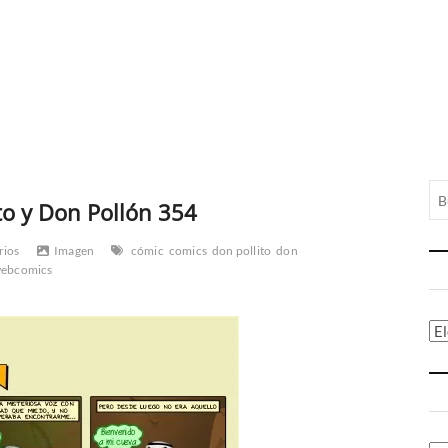
to y Don Pollón 354
rios
Imagen
cómic
comics
don pollito
don
ebcomics
Ca