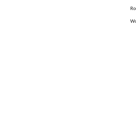
Ro
Wo