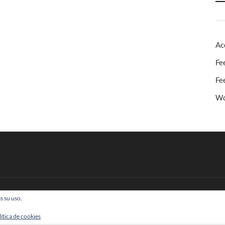
Ac
Fe
Fe
Wo
s su uso.
 Todos los derechos reservados
lítica de cookies