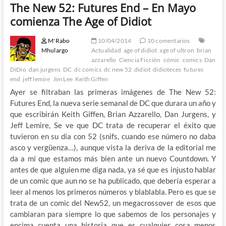
The New 52: Futures End – En Mayo
comienza The Age of Didiot
M'Rabo
10/04/2014
10 comentarios
Mhulargo
Actualidad
age of didiot
age of ultron
brian
azzarello
Ciencia Ficción
cómic
comics
Dan
DiDio
dan jurgens
DC
dc comics
dc new 52
didiot
didioteces
futures
end
jeff lemire
Jim Lee
Keith Giffen
Ayer se filtraban las primeras imágenes de The New 52:
Futures End, la nueva serie semanal de DC que durara un año y
que escribirán Keith Giffen, Brian Azzarello, Dan Jurgens, y
Jeff Lemire, Se ve que DC trata de recuperar el éxito que
tuvieron en su día con 52 (snifs, cuando ese número no daba
asco y vergüenza…), aunque vista la deriva de la editorial me
da a mí que estamos más bien ante un nuevo Countdown. Y
antes de que alguien me diga nada, ya sé que es injusto hablar
de un comic que aun no se ha publicado, que debería esperar a
leer al menos los primeros números y blablabla. Pero es que se
trata de un comic del New52, un megacrossover de esos que
cambiaran para siempre lo que sabemos de los personajes y
encima cuenta una historia que es cualquier cosa menos