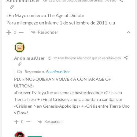
AnonimusUser
12 años han pasado desde que se escribió esto
«En Mayo comienza The Age of Didiot»
Para mi empezo un infame 1 de setiembre de 2011. u.u
Responder
0
AnonimusUser
12 años han pasado desde que se escribió esto
Responde a
AnonimusUser
PD: «¡NOS QUIERAN VOLVER A CONTAR AGE OF
ULTRON!»
«Forever Evil» ya fue un remake bastardeadode «Crisis en
Tierra Tres» + «Final Crisis», y ahora apuntan a canibalizar
«Crisis en New Genesis/Apokolips» + «Crisis entre Tierra Uno
y Dos»!
Responder
0