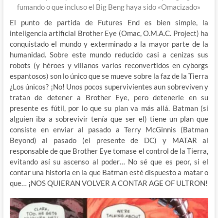
fumando o que incluso el Big Beng haya sido «Omacizado»
El punto de partida de Futures End es bien simple, la
inteligencia artificial Brother Eye (Omac, O.M.A.C. Project) ha
conquistado el mundo y exterminado a la mayor parte de la
humanidad. Sobre este mundo reducido casi a cenizas sus
robots (y héroes y villanos varios reconvertidos en cyborgs
espantosos) son lo único que se mueve sobre la faz de la Tierra
¿Los únicos? ¡No! Unos pocos supervivientes aun sobreviven y
tratan de detener a Brother Eye, pero detenerle en su
presente es fútil, por lo que su plan va más allá. Batman (si
alguien iba a sobrevivir tenía que ser el) tiene un plan que
consiste en enviar al pasado a Terry McGinnis (Batman
Beyond) al pasado (el presente de DC) y MATAR al
responsable de que Brother Eye tomase el control de la Tierra,
evitando así su ascenso al poder… No sé que es peor, si el
contar una historia en la que Batman esté dispuesto a matar o
que… ¡NOS QUIERAN VOLVER A CONTAR AGE OF ULTRON!