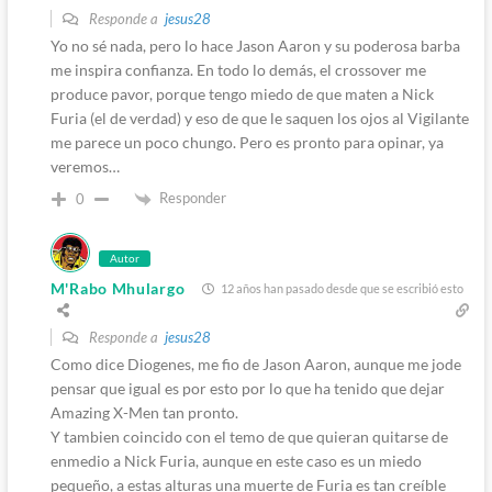
Responde a
jesus28
Yo no sé nada, pero lo hace Jason Aaron y su poderosa barba
me inspira confianza. En todo lo demás, el crossover me
produce pavor, porque tengo miedo de que maten a Nick
Furia (el de verdad) y eso de que le saquen los ojos al Vigilante
me parece un poco chungo. Pero es pronto para opinar, ya
veremos…
Responder
0
Autor
M'Rabo Mhulargo
12 años han pasado desde que se escribió esto
Responde a
jesus28
Como dice Diogenes, me fio de Jason Aaron, aunque me jode
pensar que igual es por esto por lo que ha tenido que dejar
Amazing X-Men tan pronto.
Y tambien coincido con el temo de que quieran quitarse de
enmedio a Nick Furia, aunque en este caso es un miedo
pequeño, a estas alturas una muerte de Furia es tan creíble