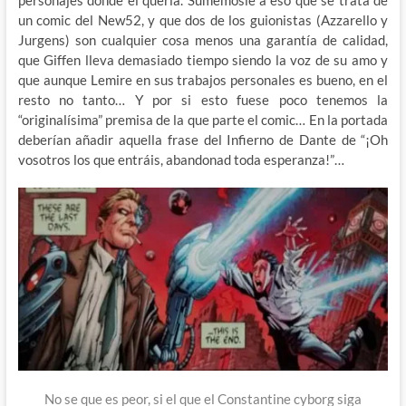
personajes donde él quería. Sumémosle a eso que se trata de
un comic del New52, y que dos de los guionistas (Azzarello y
Jurgens) son cualquier cosa menos una garantía de calidad,
que Giffen lleva demasiado tiempo siendo la voz de su amo y
que aunque Lemire en sus trabajos personales es bueno, en el
resto no tanto… Y por si esto fuese poco tenemos la
“originalísima” premisa de la que parte el comic… En la portada
deberían añadir aquella frase del Infierno de Dante de “¡Oh
vosotros los que entráis, abandonad toda esperanza!”…
No se que es peor, si el que el Constantine cyborg siga