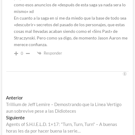
como esos anuncios de «después de esta saga ya nada sera lo
mismo» xd
En cuanto a la saga en si me da miedo que la base de todo sea
«descubrir» secretos del pasado de los personajes, que estas
cosas mal llevadas acaban siendo como el «Sins Past» de
Straczynski. Pero como ya digo, de momento Jason Aaron me
merece confianza.
Responder
0
Navegación
Entrada
Anterior
anterior:
Trillium de Jeff Lemire – Demostrando que la Linea Vertigo
de
aun sobrevive pese a las Didioteces
entradas
Entrada
Siguiente
siguiente:
Agents of S.H.I.E.L.D. 1×17: "Turn, Turn, Turn" – A buenas
horas les da por hacer buena la serie…