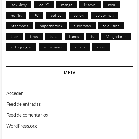
jack kirby
los 90
manga
Marvel
mcu
netflix
PC
pollito
pollon
spiderman
Star Wars
superhéroes
superman
televisión
thor
tiras
tuna
tunos
tv
Vengadores
videojuegos
webcomics
x-men
xbox
META
Acceder
Feed de entradas
Feed de comentarios
WordPress.org