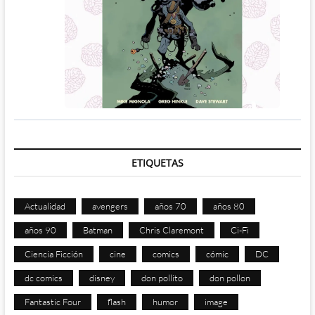
ETIQUETAS
Actualidad
avengers
años 70
años 80
años 90
Batman
Chris Claremont
Ci-Fi
Ciencia Ficción
cine
comics
cómic
DC
dc comics
disney
don pollito
don pollon
Fantastic Four
flash
humor
image