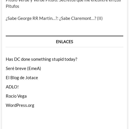
Pitufos
¿Sabe George RR Martin…?: ¿Sabe Claremont…? (II)
ENLACES
Has DC done something stupid today?
Seré breve (EmeA)
El Blog de Jotace
ADLO!
Rocío Vega
WordPress.org