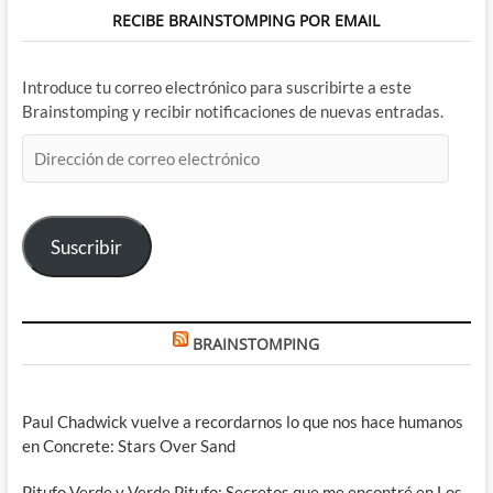
RECIBE BRAINSTOMPING POR EMAIL
Introduce tu correo electrónico para suscribirte a este
Brainstomping y recibir notificaciones de nuevas entradas.
Dirección
de
correo
electrónico
Suscribir
BRAINSTOMPING
Paul Chadwick vuelve a recordarnos lo que nos hace humanos
en Concrete: Stars Over Sand
Pitufo Verde y Verde Pitufo: Secretos que me encontré en Los