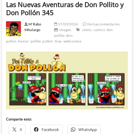
Las Nuevas Aventuras de Don Pollito y
Don Pollón 345
M'Rabo
17/03/2014
No hay comentarios
Mhulargo
Imagen
cómic
comics
don
pollito
don
pollon
humor
pollito
pollon
tiras
webcomics
Comparte esto:
X
Facebook
WhatsApp