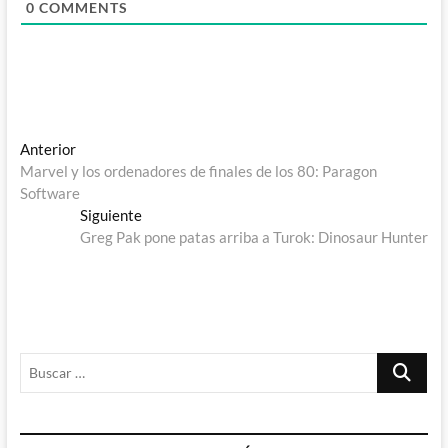
0
COMMENTS
Navegación
Entrada
Anterior
anterior:
Marvel y los ordenadores de finales de los 80: Paragon
de
Software
entradas
Entrada
Siguiente
siguiente:
Greg Pak pone patas arriba a Turok: Dinosaur Hunter
Buscar
…