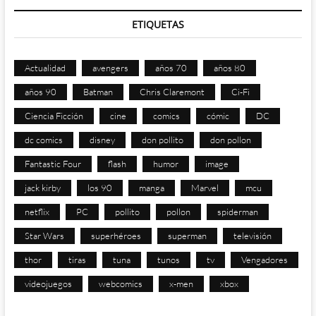
ETIQUETAS
Actualidad
avengers
años 70
años 80
años 90
Batman
Chris Claremont
Ci-Fi
Ciencia Ficción
cine
comics
cómic
DC
dc comics
disney
don pollito
don pollon
Fantastic Four
flash
humor
image
jack kirby
los 90
manga
Marvel
mcu
netflix
PC
pollito
pollon
spiderman
Star Wars
superhéroes
superman
televisión
thor
tiras
tuna
tunos
tv
Vengadores
videojuegos
webcomics
x-men
xbox