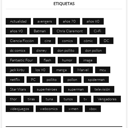
ETIQUETAS
Actualidad
avengers
años 70
años 80
años 90
Batman
Chris Claremont
Ci-Fi
Ciencia Ficción
cine
comics
cómic
DC
dc comics
disney
don pollito
don pollon
Fantastic Four
flash
humor
image
jack kirby
los 90
manga
Marvel
mcu
netflix
PC
pollito
pollon
spiderman
Star Wars
superhéroes
superman
televisión
thor
tiras
tuna
tunos
tv
Vengadores
videojuegos
webcomics
x-men
xbox