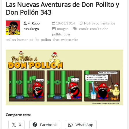
Las Nuevas Aventuras de Don Pollito y
Don Pollón 343
M'Rabo
10/03/2014
No hay comentarios
Mhulargo
Imagen
cómic
comics
don
pollito
don
pollon
humor
pollito
pollon
tiras
webcomics
Comparte esto:
X
Facebook
WhatsApp