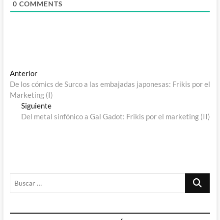
0
COMMENTS
Navegación
Entrada
Anterior
anterior:
De los cómics de Surco a las embajadas japonesas: Frikis por el
de
Marketing (I)
entradas
Entrada
Siguiente
siguiente:
Del metal sinfónico a Gal Gadot: Frikis por el marketing (II)
Buscar
…