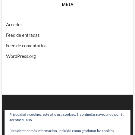
META
Acceder
Feed de entradas
Feed de comentarios
WordPress.org
Privacidad y cookies: este sitio usa cookies. Si continúas navegando por él,
aceptas su uso.
Para obtener más información, incluido cómo gestionar las cookies,
BRAINSTOMPING
| Diseñado por:
Theme Freesia
|
WordPress
| © Todos