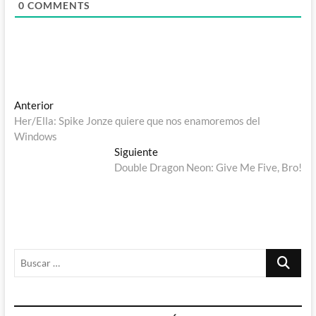
0
COMMENTS
Navegación
Entrada
Anterior
anterior:
Her/Ella: Spike Jonze quiere que nos enamoremos del
de
Windows
entradas
Entrada
Siguiente
siguiente:
Double Dragon Neon: Give Me Five, Bro!
Buscar
…