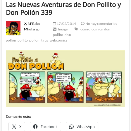
Las Nuevas Aventuras de Don Pollito y
Don Pollón 339
M'Rabo
17/02/2014
No hay comentarios
Mhulargo
Imagen
cómic
comics
don
pollito
don
pollon
pollito
pollon
tiras
webcomics
Comparte esto:
X
Facebook
WhatsApp