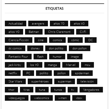
ETIQUETAS
Actualidad
avengers
años 70
años 80
años 90
Batman
Chris Claremont
Ci-Fi
Ciencia Ficción
cine
comics
cómic
DC
dc comics
disney
don pollito
don pollon
Fantastic Four
flash
humor
image
jack kirby
los 90
manga
Marvel
mcu
netflix
PC
pollito
pollon
spiderman
Star Wars
superhéroes
superman
televisión
thor
tiras
tuna
tunos
tv
Vengadores
videojuegos
webcomics
x-men
xbox