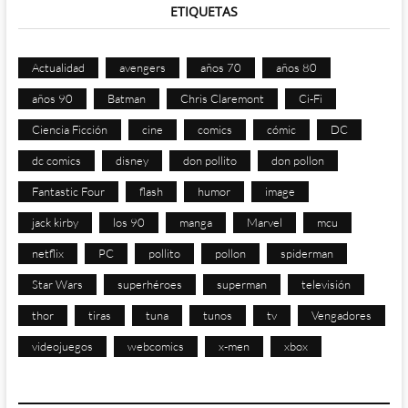
ETIQUETAS
Actualidad
avengers
años 70
años 80
años 90
Batman
Chris Claremont
Ci-Fi
Ciencia Ficción
cine
comics
cómic
DC
dc comics
disney
don pollito
don pollon
Fantastic Four
flash
humor
image
jack kirby
los 90
manga
Marvel
mcu
netflix
PC
pollito
pollon
spiderman
Star Wars
superhéroes
superman
televisión
thor
tiras
tuna
tunos
tv
Vengadores
videojuegos
webcomics
x-men
xbox