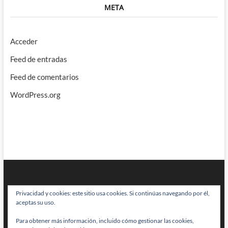
META
Acceder
Feed de entradas
Feed de comentarios
WordPress.org
Privacidad y cookies: este sitio usa cookies. Si continúas navegando por él,
aceptas su uso.
Para obtener más información, incluido cómo gestionar las cookies,
BRAINSTOMPING
| Diseñado por:
Theme Freesia
|
WordPress
| © Todos