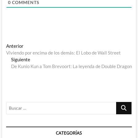
0
COMMENTS
Navegación
Entrada
Anterior
anterior:
Viviendo por encima de los demás: El Lobo de Wall Street
de
Entrada
Siguiente
entradas
siguiente:
De Kunio Kun a Tom Brevoort: La leyenda de Double Dragon
Buscar
…
CATEGORÍAS