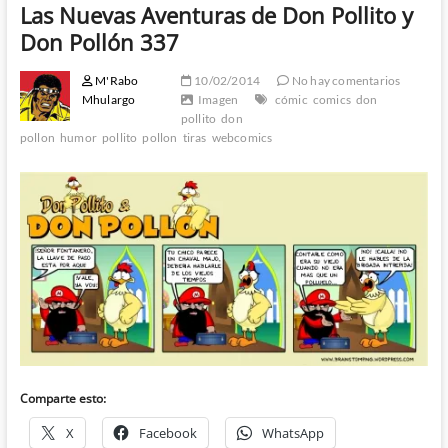
Las Nuevas Aventuras de Don Pollito y
Don Pollón 337
M'Rabo
10/02/2014
No hay comentarios
Mhulargo
Imagen
cómic
comics
don
pollito
don
pollon
humor
pollito
pollon
tiras
webcomics
Comparte esto:
X
Facebook
WhatsApp