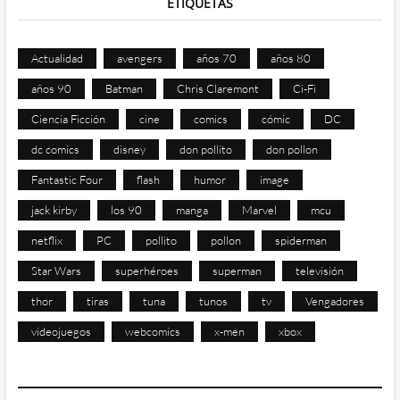
ETIQUETAS
Actualidad
avengers
años 70
años 80
años 90
Batman
Chris Claremont
Ci-Fi
Ciencia Ficción
cine
comics
cómic
DC
dc comics
disney
don pollito
don pollon
Fantastic Four
flash
humor
image
jack kirby
los 90
manga
Marvel
mcu
netflix
PC
pollito
pollon
spiderman
Star Wars
superhéroes
superman
televisión
thor
tiras
tuna
tunos
tv
Vengadores
videojuegos
webcomics
x-men
xbox