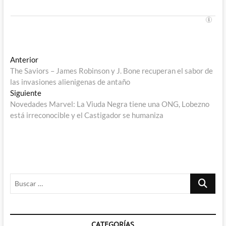
Navegación
Entrada
Anterior
anterior:
The Saviors – James Robinson y J. Bone recuperan el sabor de
de
las invasiones alienigenas de antaño
entradas
Entrada
Siguiente
siguiente:
Novedades Marvel: La Viuda Negra tiene una ONG, Lobezno
está irreconocible y el Castigador se humaniza
Buscar
…
CATEGORÍAS