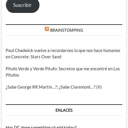
Suscribir
BRAINSTOMPING
Paul Chadwick vuelve a recordarnos lo que nos hace humanos
en Concrete: Stars Over Sand
Pitufo Verde y Verde Pitufo: Secretos que me encontré en Los
Pitufos
¿Sabe George RR Martin…?: ¿Sabe Claremont…? (II)
ENLACES
Has DC done something stupid today?