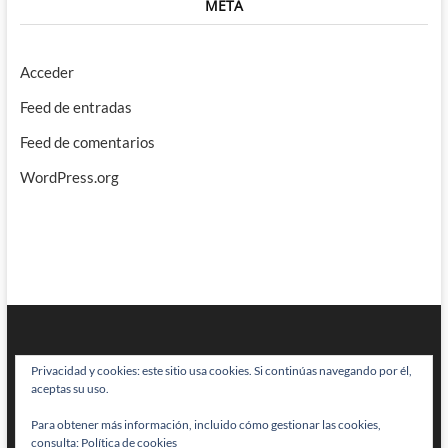
META
Acceder
Feed de entradas
Feed de comentarios
WordPress.org
Privacidad y cookies: este sitio usa cookies. Si continúas navegando por él,
aceptas su uso.
Para obtener más información, incluido cómo gestionar las cookies,
BRAINSTOMPING
| Diseñado por:
Theme Freesia
|
WordPress
| © Todos
consulta:
Política de cookies