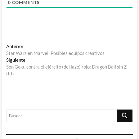
0
COMMENTS
Navegación
Entrada
Anterior
anterior:
Star Wars en Marvel: Posibles equipos creativos
de
Entrada
Siguiente
entradas
siguiente:
Son Goku contra el ejército (del lazo) rojo: Dragon Ball sin Z
(III)
Buscar
…