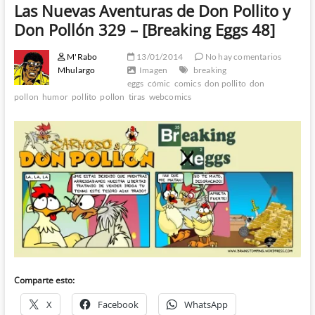
Las Nuevas Aventuras de Don Pollito y
Don Pollón 329 – [Breaking Eggs 48]
M'Rabo
13/01/2014
No hay comentarios
Mhulargo
Imagen
breaking
eggs
cómic
comics
don pollito
don
pollon
humor
pollito
pollon
tiras
webcomics
Comparte esto:
X
Facebook
WhatsApp