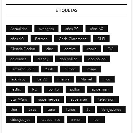
ETIQUETAS
Actualidad
avengers
años 70
años 80
años 90
Batman
Chris Claremont
Ci-Fi
Ciencia Ficción
cine
comics
cómic
DC
dc comics
disney
don pollito
don pollon
Fantastic Four
flash
humor
image
jack kirby
los 90
manga
Marvel
mcu
netflix
PC
pollito
pollon
spiderman
Star Wars
superhéroes
superman
televisión
thor
tiras
tuna
tunos
tv
Vengadores
videojuegos
webcomics
x-men
xbox