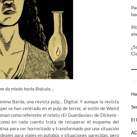
Pa
ha
Pi
en
¿S
Cl
 me da miedo hasta Brácula…
Ha
Anima Barda, una revista pulp… Digital. Y aunque la revista
Se
pel se han centrado en el pulp de terror, al estilo de Weird
toman como referente el relato «El Guardavías» de Dickens -
El
 como en cada cuento trata de recuperar el esquema del
rutina para ser horrorizado y transformado por una situación
AD
ideales para viajes en autobús y situaciones parecidas, pero