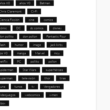
años 80
años 90
Batman
Chris Claremont
Ci-Fi
Ciencia Ficción
cine
comics
cómic
DC
dc comics
disney
don pollito
don pollon
Fantastic Four
flash
humor
image
jack kirby
los 90
manga
Marvel
mcu
netflix
PC
pollito
pollon
spiderman
Star Wars
superhéroes
superman
televisión
thor
tiras
tuna
tunos
tv
Vengadores
videojuegos
webcomics
x-men
xbox