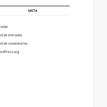
META
ceder
ed de entradas
ed de comentarios
rdPress.org