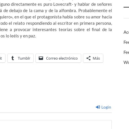
alguno directamente es puro Lovecraft- y hablar de señores
lá de debajo de la cama y de la alfombra. Probablemente el
uiero», en el que el protagonista habla sobre su amor hacia
odo el relato respondiendo al escritor en primera persona,
ene a provocar interesantes teorías sobre el final de la
Ac
os lo leéis y en paz.
Fe
Fe
it
Tumblr
Correo electrónico
Más
Wo
Login