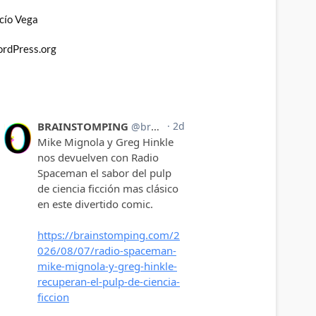
cío Vega
rdPress.org