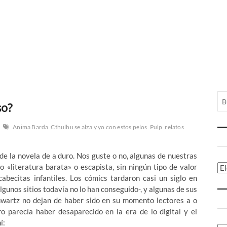
so?
Anima Barda
Cthulhu se alza y yo con estos pelos
Pulp
relatos
, de la novela de a duro. Nos guste o no, algunas de nuestras
o «literatura barata» o escapista, sin ningún tipo de valor
Ca
abecitas infantiles. Los cómics tardaron casi un siglo en
gunos sitios todavía no lo han conseguido-, y algunas de sus
wartz no dejan de haber sido en su momento lectores a o
ro parecía haber desaparecido en la era de lo digital y el
í: