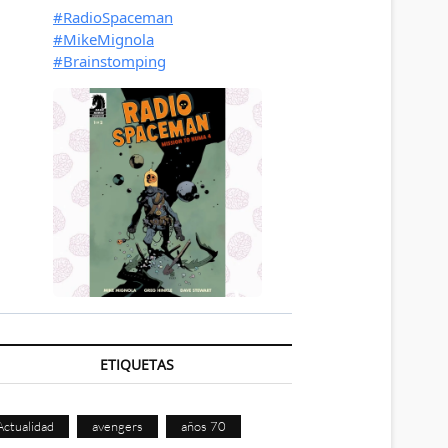
ETIQUETAS
Actualidad
avengers
años 70