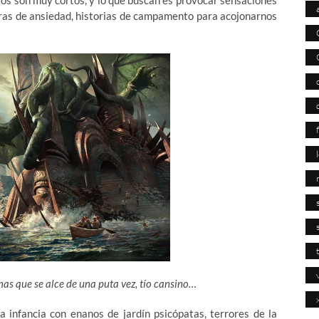
tos son muy cortos, y lo que buscan es provocar sensaciones
ras de ansiedad, historias de campamento para acojonarnos
mas que se alce de una puta vez, tío cansino…
a infancia con enanos de jardín psicópatas, terrores de la