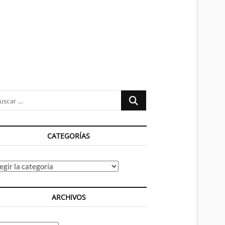
n
ú
Buscar
…
CATEGORÍAS
tegorías
ARCHIVOS