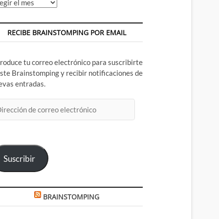
chivos
RECIBE BRAINSTOMPING POR EMAIL
troduce tu correo electrónico para suscribirte
este Brainstomping y recibir notificaciones de
evas entradas.
rección
rreo
ectrónico
Suscribir
BRAINSTOMPING