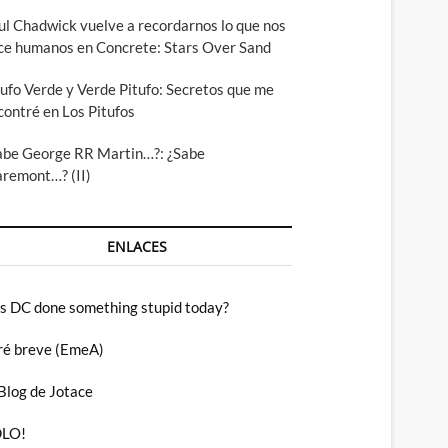
ul Chadwick vuelve a recordarnos lo que nos
ce humanos en Concrete: Stars Over Sand
tufo Verde y Verde Pitufo: Secretos que me
contré en Los Pitufos
abe George RR Martin…?: ¿Sabe
aremont…? (II)
ENLACES
s DC done something stupid today?
ré breve (EmeA)
 Blog de Jotace
LO!