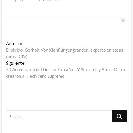
Navegación
Entrada
Anterior
anterior:
El olvido: Gerhalt Von Kienflungengranden, experto en cosas
de
raras (CIV)
entradas
Entrada
Siguiente
siguiente:
50 Aniversario del Doctor Extraño – Y Stan Lee y Steve Ditko
crearon al Hechicero Supremo
Buscar
…