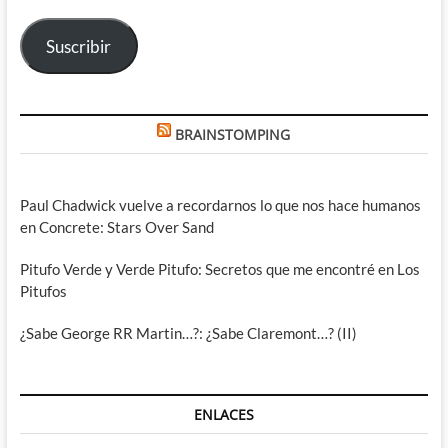
electrónico
Suscribir
BRAINSTOMPING
Paul Chadwick vuelve a recordarnos lo que nos hace humanos
en Concrete: Stars Over Sand
Pitufo Verde y Verde Pitufo: Secretos que me encontré en Los
Pitufos
¿Sabe George RR Martin…?: ¿Sabe Claremont…? (II)
ENLACES