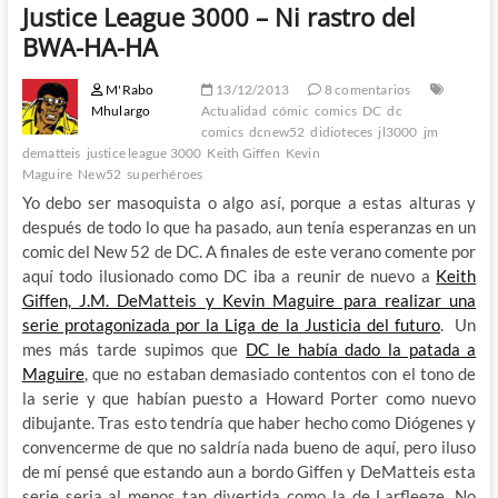
Justice League 3000 – Ni rastro del
BWA-HA-HA
M'Rabo
13/12/2013
8 comentarios
Mhulargo
Actualidad
cómic
comics
DC
dc
comics
dcnew52
didioteces
jl3000
jm
dematteis
justice league 3000
Keith Giffen
Kevin
Maguire
New52
superhéroes
Yo debo ser masoquista o algo así, porque a estas alturas y
después de todo lo que ha pasado, aun tenía esperanzas en un
comic del New 52 de DC. A finales de este verano comente por
aquí todo ilusionado como DC iba a reunir de nuevo a
Keith
Giffen, J.M. DeMatteis y Kevin Maguire para realizar una
serie protagonizada por la Liga de la Justicia del futuro
. Un
mes más tarde supimos que
DC le había dado la patada a
Maguire
, que no estaban demasiado contentos con el tono de
la serie y que habían puesto a Howard Porter como nuevo
dibujante. Tras esto tendría que haber hecho como Diógenes y
convencerme de que no saldría nada bueno de aquí, pero iluso
de mí pensé que estando aun a bordo Giffen y DeMatteis esta
serie seria al menos tan divertida como la de Larfleeze. No