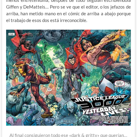
Giffen y DeMatteis… Pero se ve que el editor, o los jefazos de
arriba, han metido mano en el cómic de arriba a abajo porque
el trabajo de esos dos está irreconocible.
Al final consiguieron todo ese «dark & gritty» que querían…