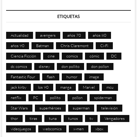
ETIQUETAS
Actualidad
avengers
años 70
años 80
años 90
Batman
Chris Claremont
Ci-Fi
Ciencia Ficción
cine
comics
cómic
DC
dc comics
disney
don pollito
don pollon
Fantastic Four
flash
humor
image
jack kirby
los 90
manga
Marvel
mcu
netflix
PC
pollito
pollon
spiderman
Star Wars
superhéroes
superman
televisión
thor
tiras
tuna
tunos
tv
Vengadores
videojuegos
webcomics
x-men
xbox