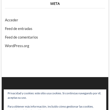
META
Acceder
Feed de entradas
Feed de comentarios
WordPress.org
Privacidad y cookies: este sitio usa cookies. Si continúas navegando por él,
aceptas su uso.
Para obtener más información, incluido cómo gestionar las cookies,
BRAINSTOMPING
| Diseñado por:
Theme Freesia
|
WordPress
| © Todos