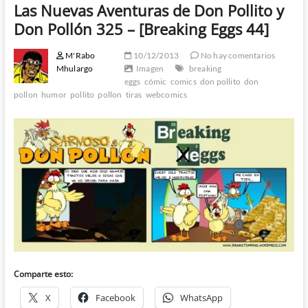
Las Nuevas Aventuras de Don Pollito y
Don Pollón 325 – [Breaking Eggs 44]
M'Rabo
10/12/2013
No hay comentarios
Mhulargo
Imagen
breaking
eggs
cómic
comics
don pollito
don
pollon
humor
pollito
pollon
tiras
webcomics
Comparte esto:
X
Facebook
WhatsApp