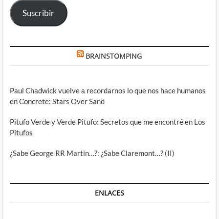
electrónico
Suscribir
BRAINSTOMPING
Paul Chadwick vuelve a recordarnos lo que nos hace humanos
en Concrete: Stars Over Sand
Pitufo Verde y Verde Pitufo: Secretos que me encontré en Los
Pitufos
¿Sabe George RR Martin…?: ¿Sabe Claremont…? (II)
ENLACES