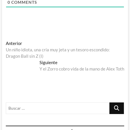
0
COMMENTS
Navegación
Entrada
Anterior
anterior:
Un niño idiota, una cría muy jeta y un tesoro escondido:
de
Dragon Ball sin Z (I)
entradas
Entrada
Siguiente
siguiente:
Y el Zorro cobro vida de la mano de Alex Toth
Buscar
…