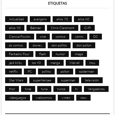
ETIQUETAS
Actualidad
avengers
años 70
años 80
años 90
Batman
Chris Claremont
Ci-Fi
Ciencia Ficción
cine
comics
cómic
DC
dc comics
disney
don pollito
don pollon
Fantastic Four
flash
humor
image
jack kirby
los 90
manga
Marvel
mcu
netflix
PC
pollito
pollon
spiderman
Star Wars
superhéroes
superman
televisión
thor
tiras
tuna
tunos
tv
Vengadores
videojuegos
webcomics
x-men
xbox