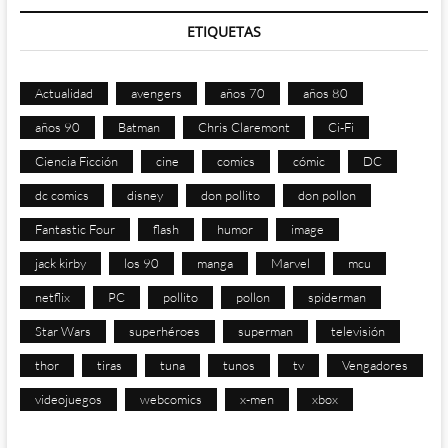
ETIQUETAS
Actualidad
avengers
años 70
años 80
años 90
Batman
Chris Claremont
Ci-Fi
Ciencia Ficción
cine
comics
cómic
DC
dc comics
disney
don pollito
don pollon
Fantastic Four
flash
humor
image
jack kirby
los 90
manga
Marvel
mcu
netflix
PC
pollito
pollon
spiderman
Star Wars
superhéroes
superman
televisión
thor
tiras
tuna
tunos
tv
Vengadores
videojuegos
webcomics
x-men
xbox