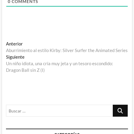
0
COMMENTS
Navegación
Entrada
Anterior
anterior:
Aburrimiento al estilo Kirby: Silver Surfer the Animated Series
de
Entrada
Siguiente
entradas
siguiente:
Un niño idiota, una cría muy jeta y un tesoro escondido:
Dragon Ball sin Z (I)
Buscar
…