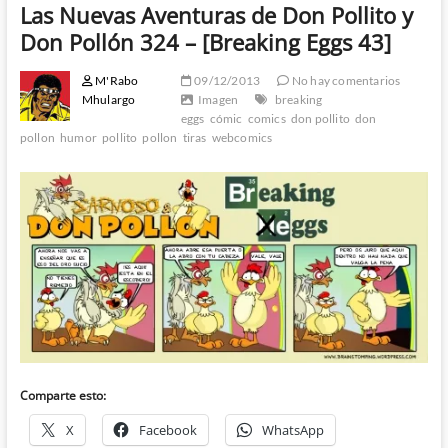
Las Nuevas Aventuras de Don Pollito y
Don Pollón 324 – [Breaking Eggs 43]
M'Rabo
09/12/2013
No hay comentarios
Mhulargo
Imagen
breaking
eggs
cómic
comics
don pollito
don
pollon
humor
pollito
pollon
tiras
webcomics
Comparte esto:
X
Facebook
WhatsApp