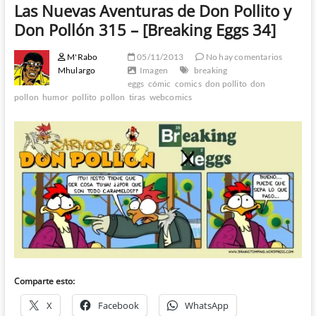
Las Nuevas Aventuras de Don Pollito y
Don Pollón 315 – [Breaking Eggs 34]
M'Rabo
05/11/2013
No hay comentarios
Mhulargo
Imagen
breaking
eggs
cómic
comics
don pollito
don
pollon
humor
pollito
pollon
tiras
webcomics
Comparte esto:
X
Facebook
WhatsApp