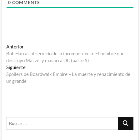
0
COMMENTS
Navegación
Entrada
Anterior
anterior:
Bob Harras al servicio de la incompetencia: El hombre que
de
destruyó Marvel y masacra DC (parte 5)
entradas
Entrada
Siguiente
siguiente:
Spoilers de Boardwalk Empire – La muerte y renacimiento de
un grande
Buscar
…