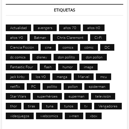
ETIQUETAS
Actualidad
avengers
años 70
años 80
años 90
Batman
Chris Claremont
Ci-Fi
Ciencia Ficción
cine
comics
cómic
DC
dc comics
disney
don pollito
don pollon
Fantastic Four
flash
humor
image
jack kirby
los 90
manga
Marvel
mcu
netflix
PC
pollito
pollon
spiderman
Star Wars
superhéroes
superman
televisión
thor
tiras
tuna
tunos
tv
Vengadores
videojuegos
webcomics
x-men
xbox