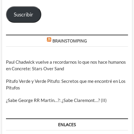
correo
electrónico
Suscribir
BRAINSTOMPING
Paul Chadwick vuelve a recordarnos lo que nos hace humanos
en Concrete: Stars Over Sand
Pitufo Verde y Verde Pitufo: Secretos que me encontré en Los
Pitufos
¿Sabe George RR Martin…?: ¿Sabe Claremont…? (II)
ENLACES