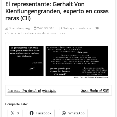
El representante: Gerhalt Von
Kienflungengranden, experto en cosas
raras (CII)
Brainstomping
24/10/2013
No hay comentarios
cómic
criaturas horribles del abismo
tiras
Lee esta tira desde el principio
Suscríbete al RSS
Comparte esto:
X
Facebook
WhatsApp