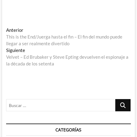
Navegación
Entrada
Anterior
anterior:
This is the End/Juerga hasta el fin – El fin del mundo puede
de
llegar a ser realmente divertido
entradas
Entrada
Siguiente
siguiente:
Velvet – Ed Brubaker y Steve Epting devuelven el espionaje a
la década de los setenta
Buscar
…
CATEGORÍAS