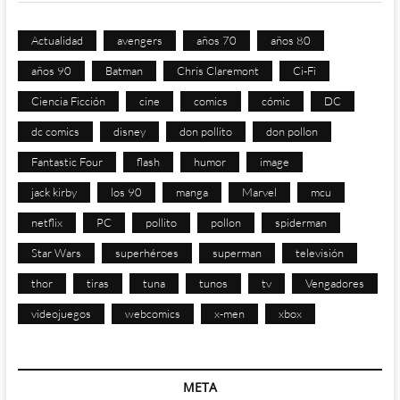
Actualidad
avengers
años 70
años 80
años 90
Batman
Chris Claremont
Ci-Fi
Ciencia Ficción
cine
comics
cómic
DC
dc comics
disney
don pollito
don pollon
Fantastic Four
flash
humor
image
jack kirby
los 90
manga
Marvel
mcu
netflix
PC
pollito
pollon
spiderman
Star Wars
superhéroes
superman
televisión
thor
tiras
tuna
tunos
tv
Vengadores
videojuegos
webcomics
x-men
xbox
META