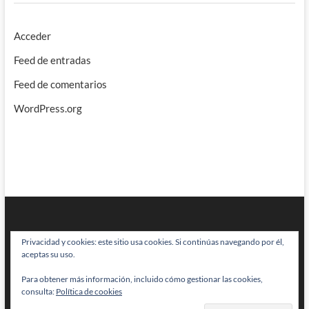
Acceder
Feed de entradas
Feed de comentarios
WordPress.org
Privacidad y cookies: este sitio usa cookies. Si continúas navegando por él,
aceptas su uso.
Para obtener más información, incluido cómo gestionar las cookies,
BRAINSTOMPING
| Diseñado por:
Theme Freesia
|
WordPress
| © Todos
consulta:
Política de cookies
los derechos reservados