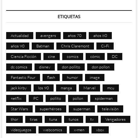
ETIQUETAS
Actualidad
avengers
años 70
años 80
años 90
Batman
Chris Claremont
Ci-Fi
Ciencia Ficción
cine
comics
cómic
DC
dc comics
disney
don pollito
don pollon
Fantastic Four
flash
humor
image
jack kirby
los 90
manga
Marvel
mcu
netflix
PC
pollito
pollon
spiderman
Star Wars
superhéroes
superman
televisión
thor
tiras
tuna
tunos
tv
Vengadores
videojuegos
webcomics
x-men
xbox