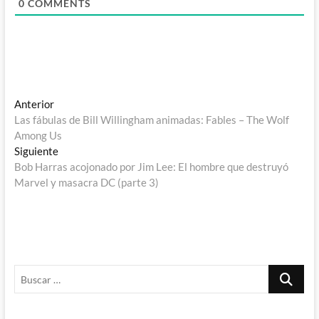
0
COMMENTS
Navegación
Entrada
Anterior
anterior:
Las fábulas de Bill Willingham animadas: Fables – The Wolf
de
Among Us
entradas
Entrada
Siguiente
siguiente:
Bob Harras acojonado por Jim Lee: El hombre que destruyó
Marvel y masacra DC (parte 3)
Buscar
…