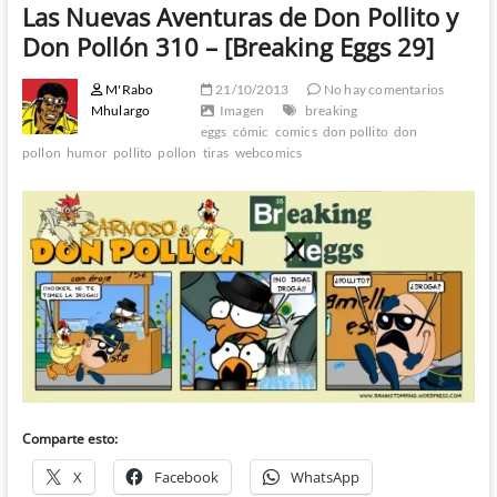
Las Nuevas Aventuras de Don Pollito y
Don Pollón 310 – [Breaking Eggs 29]
M'Rabo
21/10/2013
No hay comentarios
Mhulargo
Imagen
breaking
eggs
cómic
comics
don pollito
don
pollon
humor
pollito
pollon
tiras
webcomics
Comparte esto:
X
Facebook
WhatsApp