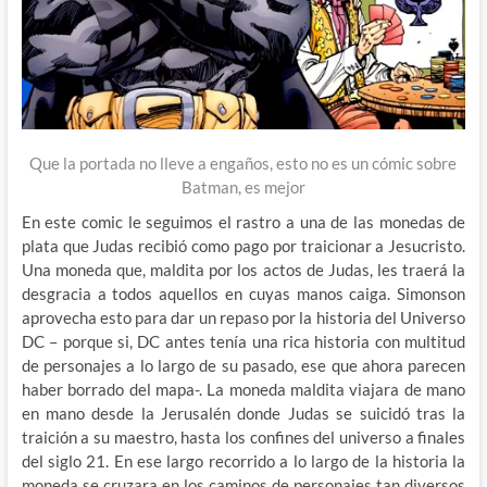
Que la portada no lleve a engaños, esto no es un cómic sobre
Batman, es mejor
En este comic le seguimos el rastro a una de las monedas de
plata que Judas recibió como pago por traicionar a Jesucristo.
Una moneda que, maldita por los actos de Judas, les traerá la
desgracia a todos aquellos en cuyas manos caiga. Simonson
aprovecha esto para dar un repaso por la historia del Universo
DC – porque si, DC antes tenía una rica historia con multitud
de personajes a lo largo de su pasado, ese que ahora parecen
haber borrado del mapa-. La moneda maldita viajara de mano
en mano desde la Jerusalén donde Judas se suicidó tras la
traición a su maestro, hasta los confines del universo a finales
del siglo 21. En ese largo recorrido a lo largo de la historia la
moneda se cruzara en los caminos de personajes tan diversos