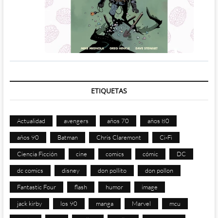
ETIQUETAS
Actualidad
avengers
años 70
años 80
años 90
Batman
Chris Claremont
Ci-Fi
Ciencia Ficción
cine
comics
cómic
DC
dc comics
disney
don pollito
don pollon
Fantastic Four
flash
humor
image
jack kirby
los 90
manga
Marvel
mcu