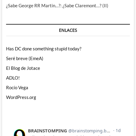
¿Sabe George RR Martin…?: ¿Sabe Claremont…? (II)
ENLACES
Has DC done something stupid today?
Seré breve (EmeA)
El Blog de Jotace
ADLO!
Rocío Vega
WordPress.org