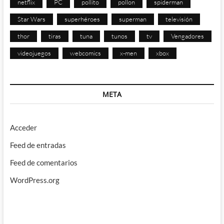
netflix
PC
pollito
pollon
spiderman
Star Wars
superhéroes
superman
televisión
thor
tiras
tuna
tunos
tv
Vengadores
videojuegos
webcomics
x-men
xbox
META
Acceder
Feed de entradas
Feed de comentarios
WordPress.org