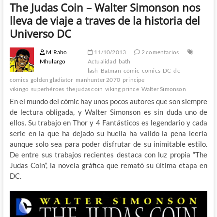
The Judas Coin – Walter Simonson nos
lleva de viaje a traves de la historia del
Universo DC
M'Rabo
11/10/2013
2 comentarios
Mhulargo
Actualidad
bath
lash
Batman
cómic
comics
DC
dc
comics
golden gladiator
manhunter 2070
principe
vikingo
superhéroes
the judas coin
viking prince
Walter Simonson
En el mundo del cómic hay unos pocos autores que son siempre
de lectura obligada, y Walter Simonson es sin duda uno de
ellos. Su trabajo en Thor y 4 Fantásticos es legendario y cada
serie en la que ha dejado su huella ha valido la pena leerla
aunque solo sea para poder disfrutar de su inimitable estilo.
De entre sus trabajos recientes destaca con luz propia “The
Judas Coin”, la novela gráfica que remató su última etapa en
DC.