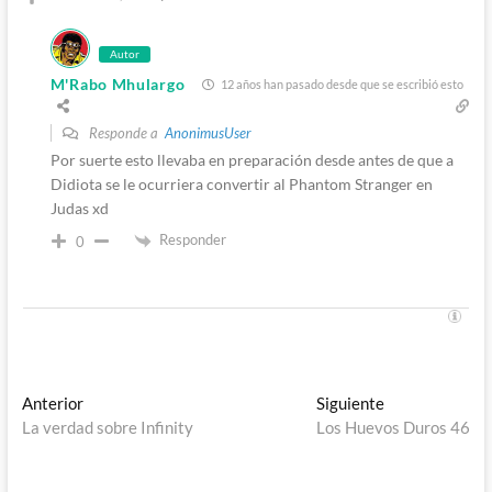
Autor
M'Rabo Mhulargo
12 años han pasado desde que se escribió esto
Responde a
AnonimusUser
Por suerte esto llevaba en preparación desde antes de que a
Didiota se le ocurriera convertir al Phantom Stranger en
Judas xd
Responder
0
Navegación
Entrada
Entrada
Anterior
Siguiente
anterior:
siguiente:
La verdad sobre Infinity
Los Huevos Duros 46
de
entradas