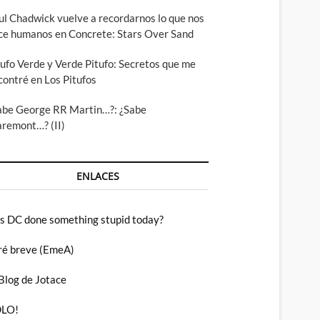
ul Chadwick vuelve a recordarnos lo que nos
ce humanos en Concrete: Stars Over Sand
tufo Verde y Verde Pitufo: Secretos que me
contré en Los Pitufos
abe George RR Martin…?: ¿Sabe
aremont…? (II)
ENLACES
s DC done something stupid today?
ré breve (EmeA)
 Blog de Jotace
LO!