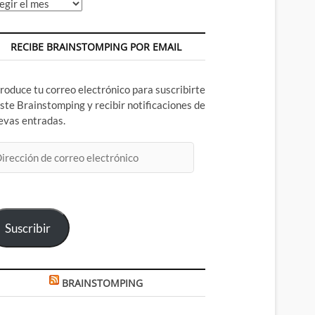
chivos
RECIBE BRAINSTOMPING POR EMAIL
troduce tu correo electrónico para suscribirte
este Brainstomping y recibir notificaciones de
evas entradas.
rección
rreo
ectrónico
Suscribir
BRAINSTOMPING