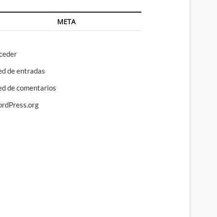
META
ceder
ed de entradas
ed de comentarios
rdPress.org