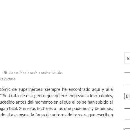
Actualidad
cómic
comics
DC
dc
ideojuegos
 cómic de superhéroes, siempre he encontrado aquí y allá
”. Se trata de esa gente que quiere empezar a leer cómics,
Ca
sucedido antes del momento en el que ellos se han subido al
ngan fácil. Son esos lectores a los que podemos, y debemos,
o al ascenso a la fama de autores de tercera que escriben