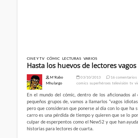
CINE Y TV
CÓMIC
LECTURAS
VARIOS
Hasta los huevos de lectores vagos
M'Rabo
03/10/2013
16 comentarios
Mhulargo
comics
superhéroes
televisión
tv
v
En el mundo del cómic, dentro de los aficionados al
pequeños grupos de, vamos a llamarlos “vagos idiotas
pero que consideran que ponerse al día con lo que ha 
carro es una pérdida de tiempo y quieren que se lo po
culpar de esperpentos como el New52 y que han ayudad
historias para lectores de cuarta.