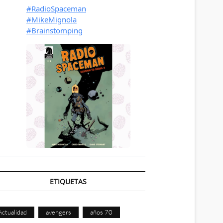
ETIQUETAS
Actualidad
avengers
años 70