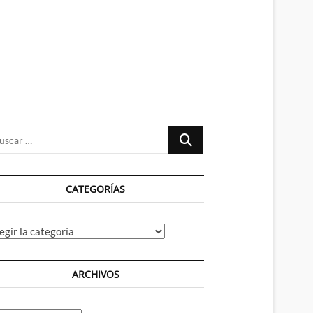
n
ú
Buscar
…
CATEGORÍAS
tegorías
ARCHIVOS