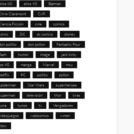
años 80
años 90
Batman
Chris Claremont
Ci-Fi
Ciencia Ficción
cine
comics
cómic
DC
dc comics
disney
don pollito
don pollon
Fantastic Four
flash
humor
image
jack kirby
los 90
manga
Marvel
mcu
netflix
PC
pollito
pollon
spiderman
Star Wars
superhéroes
superman
televisión
thor
tiras
tuna
tunos
tv
Vengadores
videojuegos
webcomics
x-men
xbox