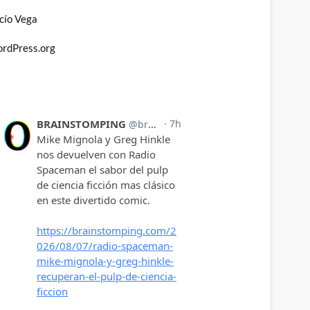
cío Vega
rdPress.org