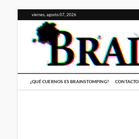
Saltar
viernes, agosto 07, 2026
al
contenido
¿QUÉ CUERNOS ES BRAINSTOMPING?
CONTACTO