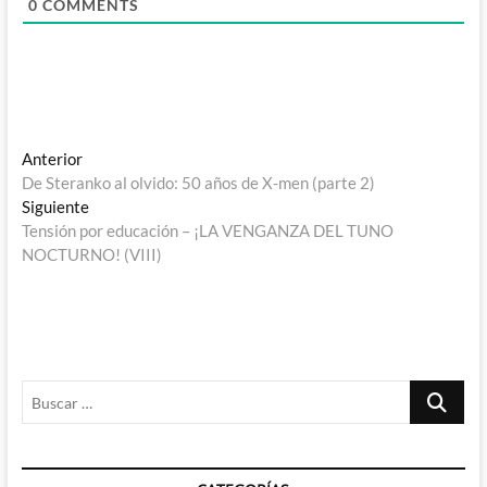
0
COMMENTS
Navegación
Entrada
Anterior
anterior:
De Steranko al olvido: 50 años de X-men (parte 2)
de
Entrada
Siguiente
entradas
siguiente:
Tensión por educación – ¡LA VENGANZA DEL TUNO
NOCTURNO! (VIII)
Buscar
…