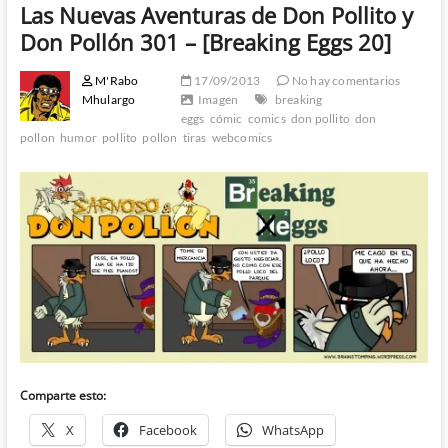
Las Nuevas Aventuras de Don Pollito y
Don Pollón 301 – [Breaking Eggs 20]
M'Rabo
17/09/2013
No hay comentarios
Mhulargo
Imagen
breaking
eggs
cómic
comics
don pollito
don
pollon
humor
pollito
pollon
tiras
webcomics
Comparte esto:
X
Facebook
WhatsApp