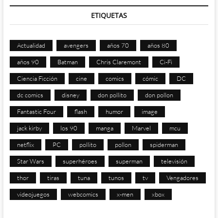
ETIQUETAS
Actualidad
avengers
años 70
años 80
años 90
Batman
Chris Claremont
Ci-Fi
Ciencia Ficción
cine
comics
cómic
DC
dc comics
disney
don pollito
don pollon
Fantastic Four
flash
humor
image
jack kirby
los 90
manga
Marvel
mcu
netflix
PC
pollito
pollon
spiderman
Star Wars
superhéroes
superman
televisión
thor
tiras
tuna
tunos
tv
Vengadores
videojuegos
webcomics
x-men
xbox