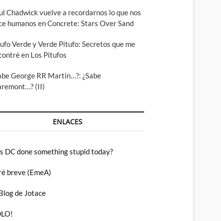
ul Chadwick vuelve a recordarnos lo que nos
ce humanos en Concrete: Stars Over Sand
tufo Verde y Verde Pitufo: Secretos que me
contré en Los Pitufos
abe George RR Martin…?: ¿Sabe
aremont…? (II)
ENLACES
s DC done something stupid today?
ré breve (EmeA)
 Blog de Jotace
LO!