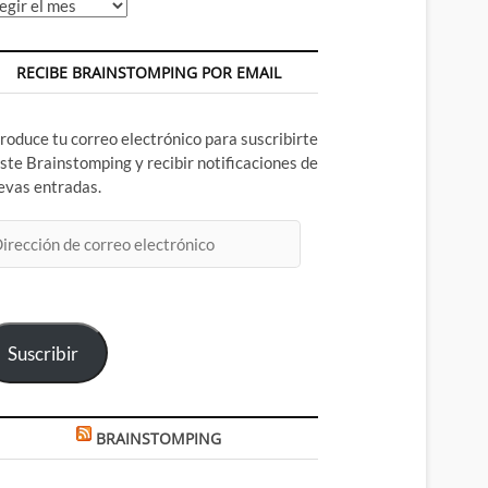
chivos
RECIBE BRAINSTOMPING POR EMAIL
troduce tu correo electrónico para suscribirte
este Brainstomping y recibir notificaciones de
evas entradas.
rección
rreo
ectrónico
Suscribir
BRAINSTOMPING