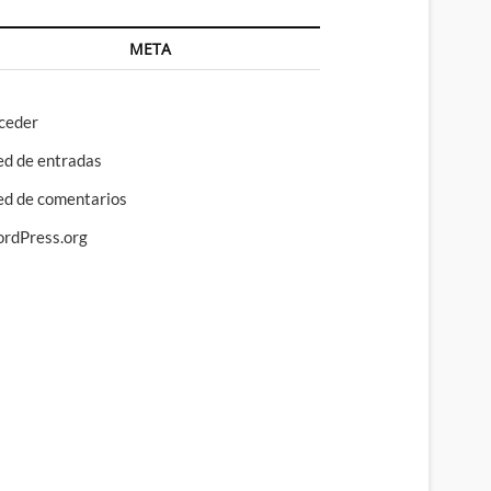
META
ceder
ed de entradas
ed de comentarios
rdPress.org