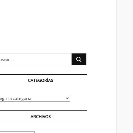
n
ú
Buscar
…
CATEGORÍAS
tegorías
ARCHIVOS