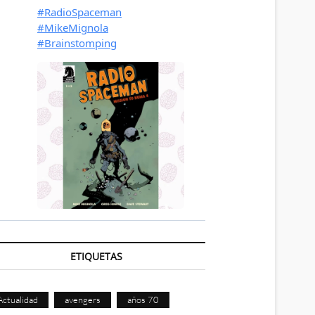
ETIQUETAS
Actualidad
avengers
años 70