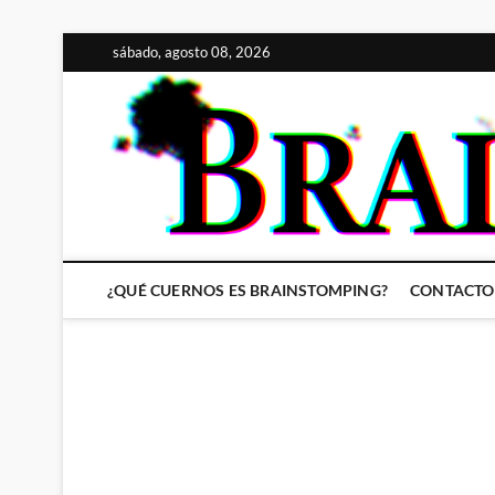
Saltar
sábado, agosto 08, 2026
al
contenido
¿QUÉ CUERNOS ES BRAINSTOMPING?
CONTACTO