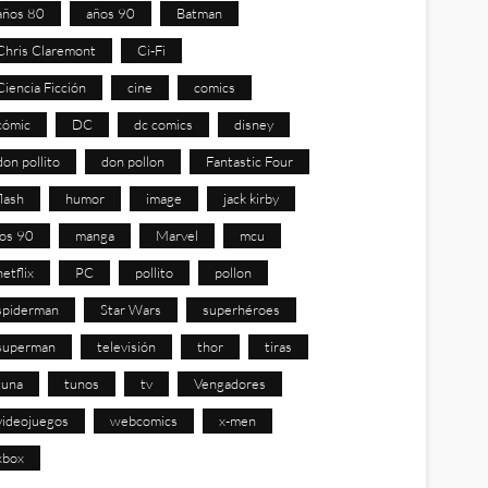
años 80
años 90
Batman
Chris Claremont
Ci-Fi
Ciencia Ficción
cine
comics
cómic
DC
dc comics
disney
don pollito
don pollon
Fantastic Four
flash
humor
image
jack kirby
los 90
manga
Marvel
mcu
netflix
PC
pollito
pollon
spiderman
Star Wars
superhéroes
superman
televisión
thor
tiras
tuna
tunos
tv
Vengadores
videojuegos
webcomics
x-men
xbox