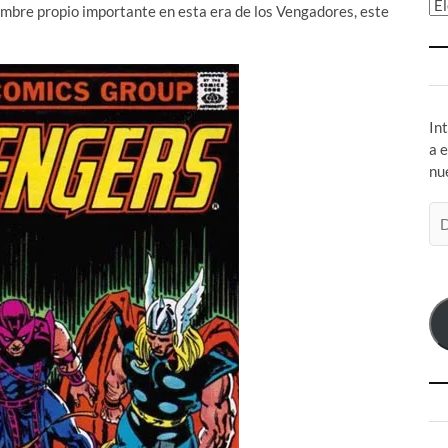
Ar
nombre propio importante en esta era de los Vengadores, este
In
a 
nu
Di
de
co
el