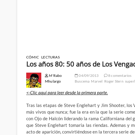
CÓMIC
LECTURAS
Los años 80: 50 años de Los Vengad
M'Rabo
04/09/2013
8 comentarios
Mhulargo
Buscema
Marvel
Roger Stern
super
<-Clic aquí para leer desde la primera parte.
Tras las etapas de Steve Englehart y Jim Shooter, los
más vivos que nunca; fue la era en la que la serie com
con Ojo de Halcón liderando la rama Californiana del
que Steve Englehart tomaria las riendas. Ademas y m
acto de aparición, convirtiéndose en la tercera serie 