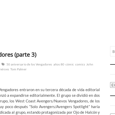
ores (parte 3)
50 aniversario de los Vengadores
años 80
cómic
comics
John
héroes
Tom Palmer
Ca
 Vengadores entraron en su tercera década de vida editorial
enzó a expandirse editorialmente. El grupo se dividió en dos
 grupo, los West Coast Avengers/Nuevos Vengadores, de los
uy poco después “Solo Avengers/Avengers Spotlight” haría
dedicada al grupo, estando protagonizada por Ojo de Halcón y