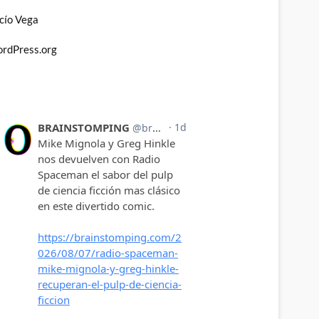
cío Vega
rdPress.org