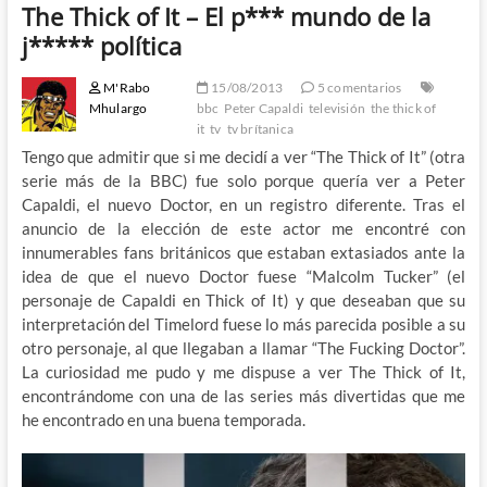
The Thick of It – El p*** mundo de la
j***** política
M'Rabo
15/08/2013
5 comentarios
Mhulargo
bbc
Peter Capaldi
televisión
the thick of
it
tv
tv brítanica
Tengo que admitir que si me decidí a ver “The Thick of It” (otra
serie más de la BBC) fue solo porque quería ver a Peter
Capaldi, el nuevo Doctor, en un registro diferente. Tras el
anuncio de la elección de este actor me encontré con
innumerables fans británicos que estaban extasiados ante la
idea de que el nuevo Doctor fuese “Malcolm Tucker” (el
personaje de Capaldi en Thick of It) y que deseaban que su
interpretación del Timelord fuese lo más parecida posible a su
otro personaje, al que llegaban a llamar “The Fucking Doctor”.
La curiosidad me pudo y me dispuse a ver The Thick of It,
encontrándome con una de las series más divertidas que me
he encontrado en una buena temporada.