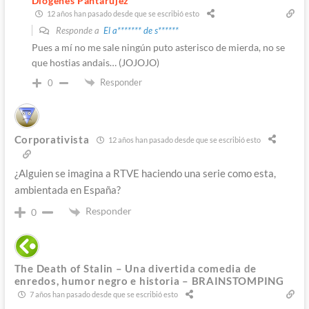
Diógenes Pantarújez
12 años han pasado desde que se escribió esto
Responde a
El a******* de s******
Pues a mí no me sale ningún puto asterisco de mierda, no se
que hostias andais… (JOJOJO)
Responder
0
Corporativista
12 años han pasado desde que se escribió esto
¿Alguien se imagina a RTVE haciendo una serie como esta,
ambientada en España?
Responder
0
The Death of Stalin – Una divertida comedia de
enredos, humor negro e historia – BRAINSTOMPING
7 años han pasado desde que se escribió esto