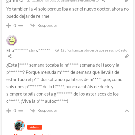
galenka
12 años han pasado desde que se escribió esto
Yo tambien la vi solo porque iba a ser el nuevo doctor, ahora no
puedo dejar de reirme
Responder
0
El a******* de s******
12 años han pasado desde que se escribió esto
¿Esta j***** semana tocaba la m****** semana del taco y la
p********? Porque menuda m***** de semana que lleváis de
estar todo el p*** día soltando palabras de m***** que, como
sois unos p******** de la h*****, nunca acabáis de decir, y
siempre tapáis con esta g********* de los asteriscos de los
c******. ¡Viva la p*** autoc******!
Responder
0
Admin