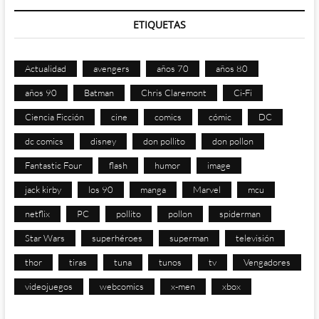
ETIQUETAS
Actualidad
avengers
años 70
años 80
años 90
Batman
Chris Claremont
Ci-Fi
Ciencia Ficción
cine
comics
cómic
DC
dc comics
disney
don pollito
don pollon
Fantastic Four
flash
humor
image
jack kirby
los 90
manga
Marvel
mcu
netflix
PC
pollito
pollon
spiderman
Star Wars
superhéroes
superman
televisión
thor
tiras
tuna
tunos
tv
Vengadores
videojuegos
webcomics
x-men
xbox