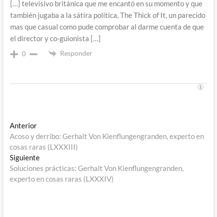
[…] televisivo británica que me encantó en su momento y que
también jugaba a la sátira política, The Thick of It, un parecido
mas que casual como pude comprobar al darme cuenta de que
el director y co-guionista […]
Responder
0
Navegación
Entrada
Anterior
anterior:
Acoso y derribo: Gerhalt Von Kienflungengranden, experto en
de
cosas raras (LXXXIII)
entradas
Entrada
Siguiente
siguiente:
Soluciones prácticas: Gerhalt Von Kienflungengranden,
experto en cosas raras (LXXXIV)