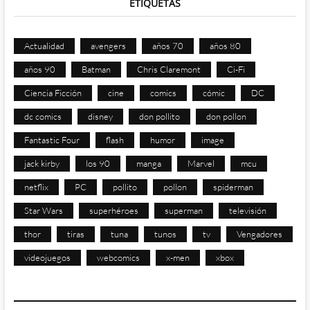
ETIQUETAS
Actualidad
avengers
años 70
años 80
años 90
Batman
Chris Claremont
Ci-Fi
Ciencia Ficción
cine
comics
cómic
DC
dc comics
disney
don pollito
don pollon
Fantastic Four
flash
humor
image
jack kirby
los 90
manga
Marvel
mcu
netflix
PC
pollito
pollon
spiderman
Star Wars
superhéroes
superman
televisión
thor
tiras
tuna
tunos
tv
Vengadores
videojuegos
webcomics
x-men
xbox