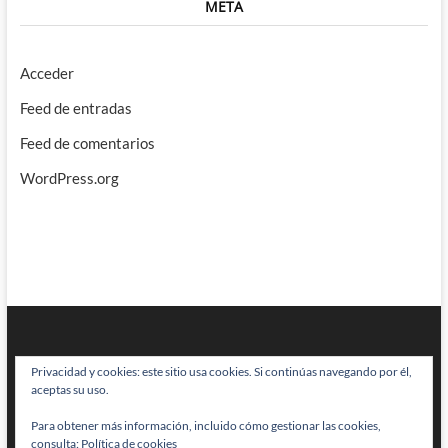
META
Acceder
Feed de entradas
Feed de comentarios
WordPress.org
Privacidad y cookies: este sitio usa cookies. Si continúas navegando por él,
aceptas su uso.
Para obtener más información, incluido cómo gestionar las cookies,
BRAINSTOMPING
| Diseñado por:
Theme Freesia
|
WordPress
| © Todos
consulta:
Política de cookies