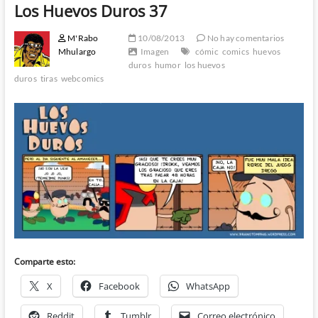
Los Huevos Duros 37
M'Rabo
10/08/2013
No hay comentarios
Mhulargo
Imagen
cómic
comics
huevos
duros
humor
los huevos
duros
tiras
webcomics
Comparte esto:
X
Facebook
WhatsApp
Reddit
Tumblr
Correo electrónico