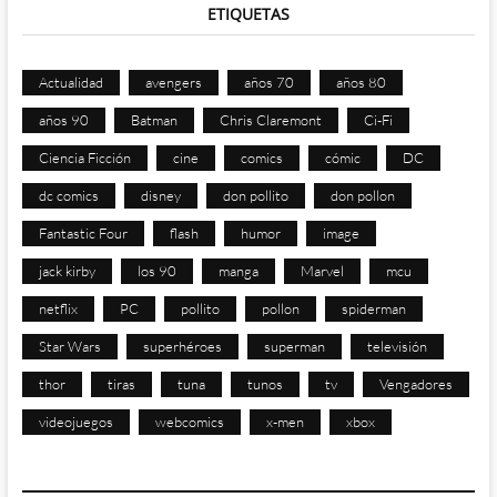
ETIQUETAS
Actualidad
avengers
años 70
años 80
años 90
Batman
Chris Claremont
Ci-Fi
Ciencia Ficción
cine
comics
cómic
DC
dc comics
disney
don pollito
don pollon
Fantastic Four
flash
humor
image
jack kirby
los 90
manga
Marvel
mcu
netflix
PC
pollito
pollon
spiderman
Star Wars
superhéroes
superman
televisión
thor
tiras
tuna
tunos
tv
Vengadores
videojuegos
webcomics
x-men
xbox