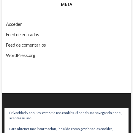
META
Acceder
Feed de entradas
Feed de comentarios
WordPress.org
Privacidad y cookies: este sitio usa cookies. Si continúas navegando por él,
aceptas su uso.
Para obtener más información, incluido cómo gestionar las cookies,
BRAINSTOMPING
| Diseñado por:
Theme Freesia
|
WordPress
| © Todos