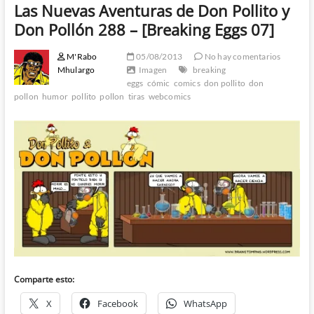
Las Nuevas Aventuras de Don Pollito y
Don Pollón 288 – [Breaking Eggs 07]
M'Rabo
05/08/2013
No hay comentarios
Mhulargo
Imagen
breaking
eggs
cómic
comics
don pollito
don
pollon
humor
pollito
pollon
tiras
webcomics
Comparte esto:
X
Facebook
WhatsApp