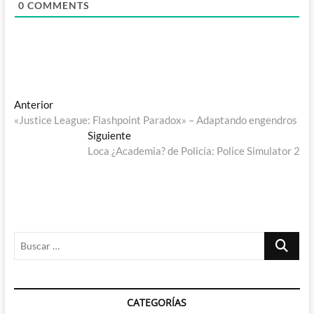
0
COMMENTS
Navegación
Entrada
Anterior
anterior:
«Justice League: Flashpoint Paradox» – Adaptando engendros
de
Entrada
Siguiente
entradas
siguiente:
Loca ¿Academia? de Policía: Police Simulator 2
Buscar
…
CATEGORÍAS