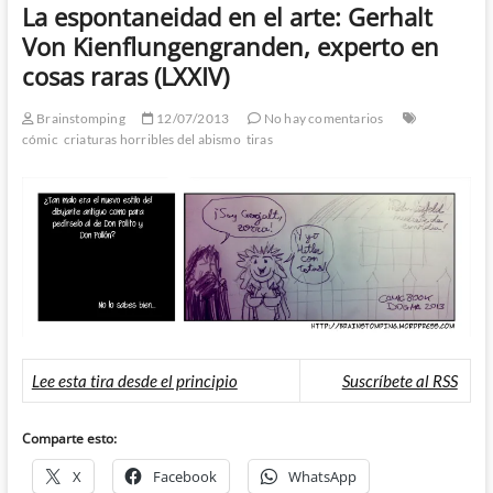
La espontaneidad en el arte: Gerhalt
Von Kienflungengranden, experto en
cosas raras (LXXIV)
Brainstomping
12/07/2013
No hay comentarios
cómic
criaturas horribles del abismo
tiras
Lee esta tira desde el principio
Suscríbete al RSS
Comparte esto:
X
Facebook
WhatsApp