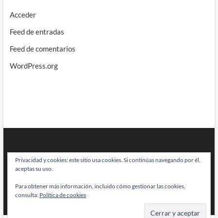
Acceder
Feed de entradas
Feed de comentarios
WordPress.org
Privacidad y cookies: este sitio usa cookies. Si continúas navegando por él,
aceptas su uso.
Para obtener más información, incluido cómo gestionar las cookies,
BRAINSTOMPING
| Diseñado por:
Theme Freesia
|
WordPress
| © Todos
consulta:
Política de cookies
los derechos reservados