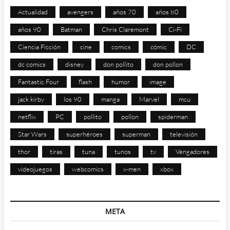
Actualidad
avengers
años 70
años 80
años 90
Batman
Chris Claremont
Ci-Fi
Ciencia Ficción
cine
comics
cómic
DC
dc comics
disney
don pollito
don pollon
Fantastic Four
flash
humor
image
jack kirby
los 90
manga
Marvel
mcu
netflix
PC
pollito
pollon
spiderman
Star Wars
superhéroes
superman
televisión
thor
tiras
tuna
tunos
tv
Vengadores
videojuegos
webcomics
x-men
xbox
META