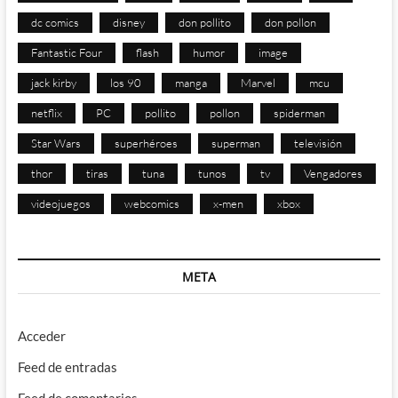
dc comics
disney
don pollito
don pollon
Fantastic Four
flash
humor
image
jack kirby
los 90
manga
Marvel
mcu
netflix
PC
pollito
pollon
spiderman
Star Wars
superhéroes
superman
televisión
thor
tiras
tuna
tunos
tv
Vengadores
videojuegos
webcomics
x-men
xbox
META
Acceder
Feed de entradas
Feed de comentarios