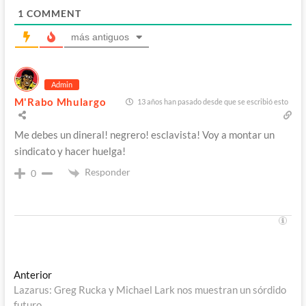
1
COMMENT
más antiguos
Admin
M'Rabo Mhulargo
13 años han pasado desde que se escribió esto
Me debes un dineral! negrero! esclavista! Voy a montar un
sindicato y hacer huelga!
Responder
0
Navegación
Entrada
Anterior
anterior:
Lazarus: Greg Rucka y Michael Lark nos muestran un sórdido
de
futuro