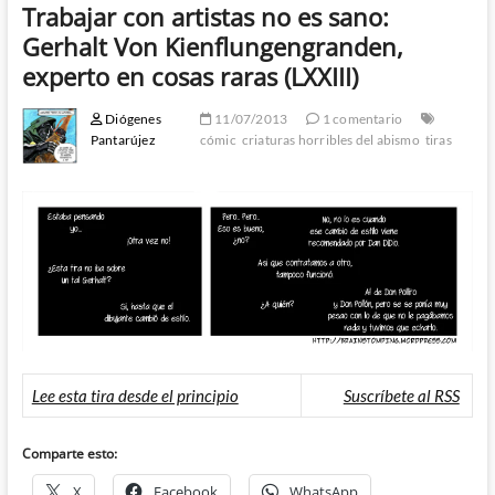
Trabajar con artistas no es sano:
Gerhalt Von Kienflungengranden,
experto en cosas raras (LXXIII)
Diógenes
11/07/2013
1 comentario
Pantarújez
cómic
criaturas horribles del abismo
tiras
Lee esta tira desde el principio
Suscríbete al RSS
Comparte esto:
X
Facebook
WhatsApp