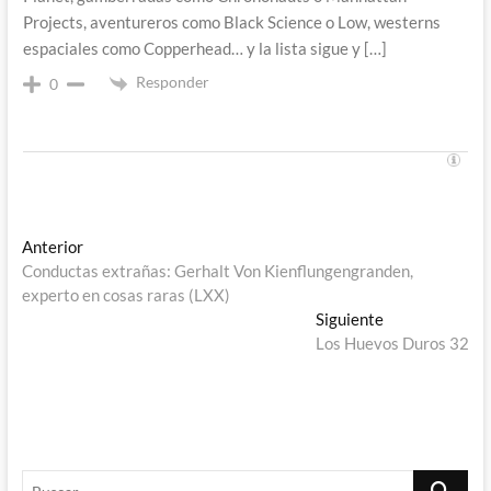
Projects, aventureros como Black Science o Low, westerns
espaciales como Copperhead… y la lista sigue y […]
Responder
0
Navegación
Entrada
Anterior
anterior:
Conductas extrañas: Gerhalt Von Kienflungengranden,
de
experto en cosas raras (LXX)
entradas
Entrada
Siguiente
siguiente:
Los Huevos Duros 32
Buscar