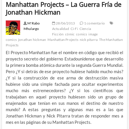
Manhattan Projects – La Guerra Fría de
Jonathan Hickman
M'Rabo
28/06/2013
1 comentario
Mhulargo
Actualidad
Ci-Fi
Ciencia
Ficción
cómic
comics
image
comics
jonathan hickman
Manhattan Projects
nick pitarra
The Manhattan
Projects
El Proyecto Manhattan fue el nombre en código que recibió el
proyecto secreto del gobierno Estadounidense que desarrollo
la primera bomba atómica durante la segunda Guerra Mundial.
Pero ¿Y si detrás de ese proyecto hubiese habido mucho más?
¿Y si la construcción de ese arma de destrucción masiva
hubiese sido una simple fachada para ocultar experimentos
mucho más estremecedores? ¿Y si los científicos que
trabajaban en aquel proyecto hubiesen sido un grupo de
enajenados que tenían en sus manos el destino de nuestro
mundo? A estas preguntas y algunas mas es a las que
Jonathan Hickman y Nick Pitarra tratan de responder mes a
mes en las páginas de su Manhattan Projects.