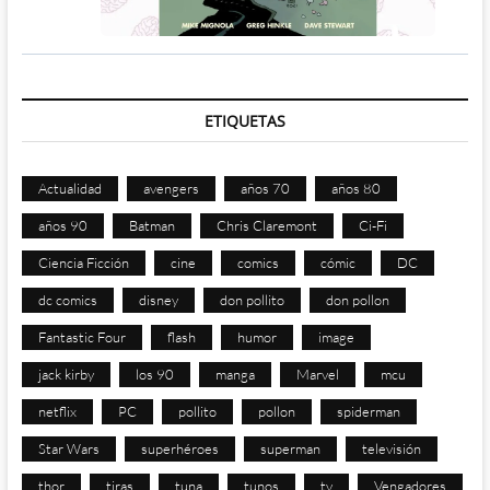
ETIQUETAS
Actualidad
avengers
años 70
años 80
años 90
Batman
Chris Claremont
Ci-Fi
Ciencia Ficción
cine
comics
cómic
DC
dc comics
disney
don pollito
don pollon
Fantastic Four
flash
humor
image
jack kirby
los 90
manga
Marvel
mcu
netflix
PC
pollito
pollon
spiderman
Star Wars
superhéroes
superman
televisión
thor
tiras
tuna
tunos
tv
Vengadores