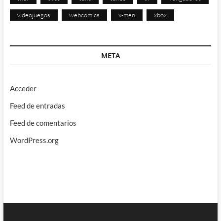
videojuegos
webcomics
x-men
xbox
META
Acceder
Feed de entradas
Feed de comentarios
WordPress.org