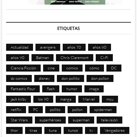
ETIQUETAS
Actualidad
avengers
años 70
años 80
años 90
Batman
Chris Claremont
Ci-Fi
Ciencia Ficción
cine
comics
cómic
DC
dc comics
disney
don pollito
don pollon
Fantastic Four
flash
humor
image
jack kirby
los 90
manga
Marvel
mcu
netflix
PC
pollito
pollon
spiderman
Star Wars
superhéroes
superman
televisión
thor
tiras
tuna
tunos
tv
Vengadores