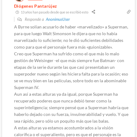
Diógenes Pantarújez
13 años han pasado desde que se escribió esto
Responde a
AnonimusUser
A Byrne solían acusarlo de haber «marvelizado» a Superman,
para que luego Walt Simonson le dijera que no lo había
marvelizado lo suficiente; no le dió suficientes debilidades
como para que el personaje fuera más «guionizable».
Creo que Superman ha sufrido como el que más lo malo
gestión de Weisinger -el que más siempre fue Batman- con
etapas de la serie durante las que casi presentaban un
superpoder nuevo según les hiciera falta para la ocasión; eso
se ve muy bien en las películas, sobre todo en la abominable
Superman IV.
Aun así a estas alturas ya da igual, porque Superman ha
recuperado poderes que nunca debió tener como la
superinteligencia; siempre pensé que a Superman habría que
haberlo dejado con su fuerza, invulnerabilidad y vuelo. Y que
sea rápido, pero sólo un poquito más que las balas.
A estas alturas ya estamos acostumbrados a la visión
calorífica o el superaliento, pero es que el personaje es la