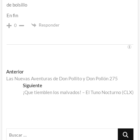
de bolsillo
En fin
Responder
0
Navegación
Entrada
Anterior
anterior:
Las Nuevas Aventuras de Don Pollito y Don Pollón 275
de
Entrada
Siguiente
entradas
siguiente:
¡Que tiemblen los malvados! – El Tuno Nocturno (CLX)
Buscar
…