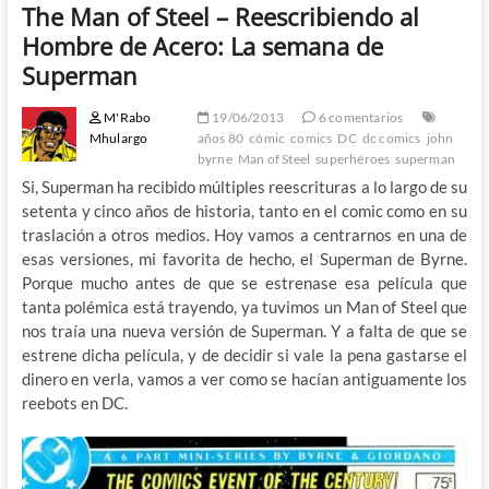
The Man of Steel – Reescribiendo al
Hombre de Acero: La semana de
Superman
M'Rabo
19/06/2013
6 comentarios
Mhulargo
años 80
cómic
comics
DC
dc comics
john
byrne
Man of Steel
superhéroes
superman
Si, Superman ha recibido múltiples reescrituras a lo largo de su
setenta y cinco años de historia, tanto en el comic como en su
traslación a otros medios. Hoy vamos a centrarnos en una de
esas versiones, mi favorita de hecho, el Superman de Byrne.
Porque mucho antes de que se estrenase esa película que
tanta polémica está trayendo, ya tuvimos un Man of Steel que
nos traía una nueva versión de Superman. Y a falta de que se
estrene dicha película, y de decidir si vale la pena gastarse el
dinero en verla, vamos a ver como se hacían antiguamente los
reebots en DC.