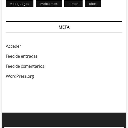
videojuegos
webcomics
x-men
xbox
META
Acceder
Feed de entradas
Feed de comentarios
WordPress.org