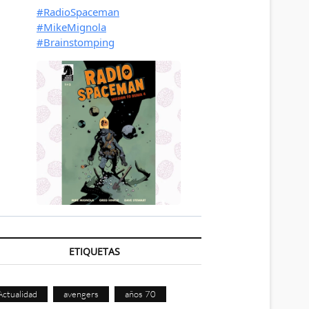
ETIQUETAS
Actualidad
avengers
años 70