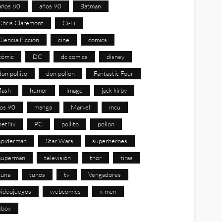
años 80
años 90
Batman
Chris Claremont
Ci-Fi
Ciencia Ficción
cine
comics
cómic
DC
dc comics
disney
don pollito
don pollon
Fantastic Four
flash
humor
image
jack kirby
los 90
manga
Marvel
mcu
netflix
PC
pollito
pollon
spiderman
Star Wars
superhéroes
superman
televisión
thor
tiras
tuna
tunos
tv
Vengadores
videojuegos
webcomics
x-men
xbox