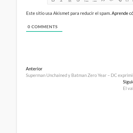
Este sitio usa Akismet para reducir el spam.
Aprende có
0
COMMENTS
Navegación
Entrada
Anterior
anterior:
Superman Unchained y Batman Zero Year – DC exprimie
de
Sigu
entradas
El va