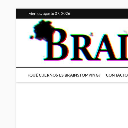
Saltar
viernes, agosto 07, 2026
al
contenido
¿QUÉ CUERNOS ES BRAINSTOMPING?
CONTACTO