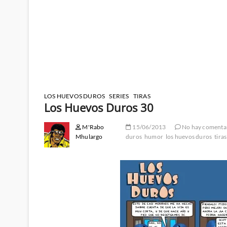
LOS HUEVOS DUROS
SERIES
TIRAS
Los Huevos Duros 30
M'Rabo
15/06/2013
No hay comenta
Mhulargo
duros
humor
los huevos duros
tiras