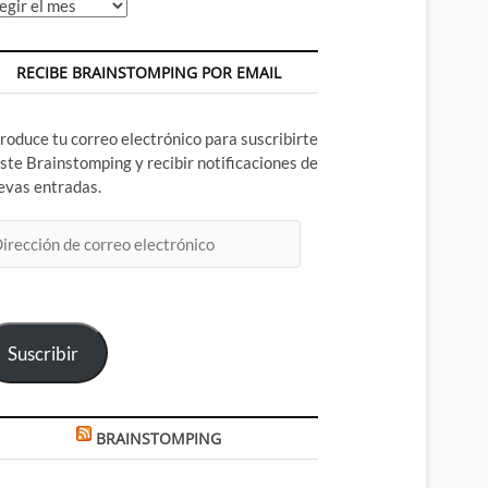
chivos
RECIBE BRAINSTOMPING POR EMAIL
troduce tu correo electrónico para suscribirte
este Brainstomping y recibir notificaciones de
evas entradas.
rección
rreo
ectrónico
Suscribir
BRAINSTOMPING