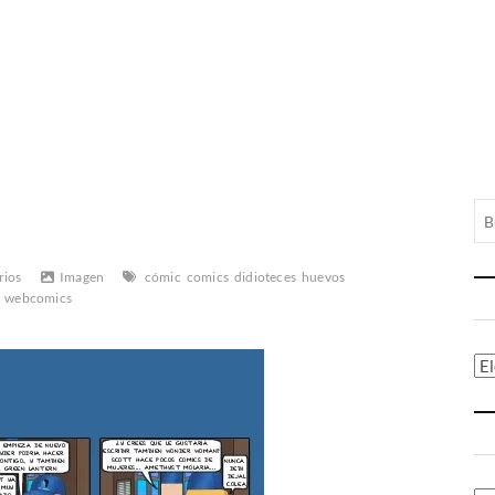
rios
Imagen
cómic
comics
didioteces
huevos
webcomics
Ca