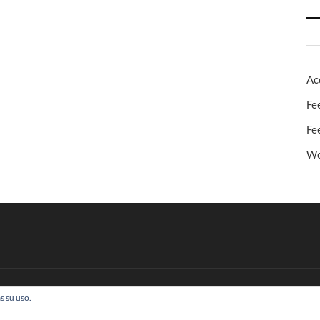
Ac
Fe
Fe
Wo
s su uso.
 Todos los derechos reservados