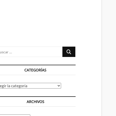
n
ú
Buscar
…
CATEGORÍAS
tegorías
ARCHIVOS