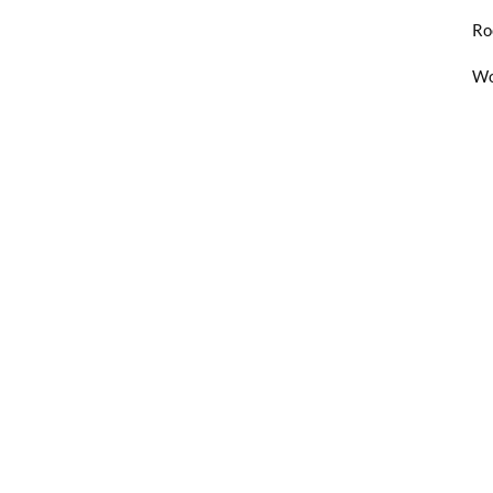
Ro
Wo