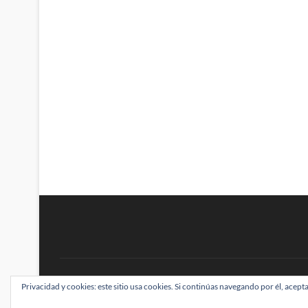
BRAINSTOMPING
Privacidad y cookies: este sitio usa cookies. Si continúas navegando por él, acepta
| Diseñado por:
Theme Freesia
|
WordPress
| ©