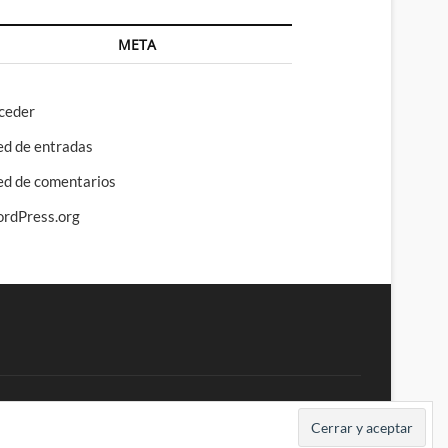
META
ceder
ed de entradas
ed de comentarios
rdPress.org