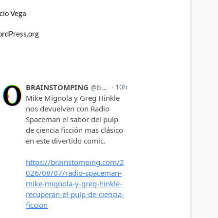
cío Vega
rdPress.org