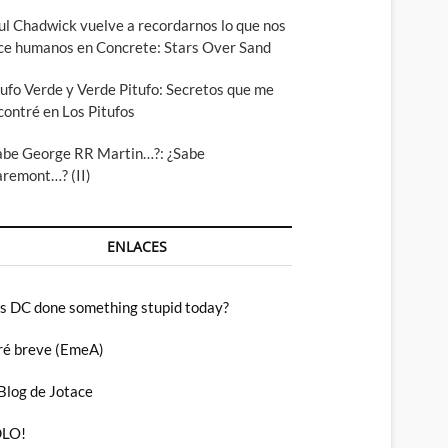
ul Chadwick vuelve a recordarnos lo que nos
ce humanos en Concrete: Stars Over Sand
tufo Verde y Verde Pitufo: Secretos que me
contré en Los Pitufos
abe George RR Martin…?: ¿Sabe
aremont…? (II)
ENLACES
s DC done something stupid today?
ré breve (EmeA)
 Blog de Jotace
LO!