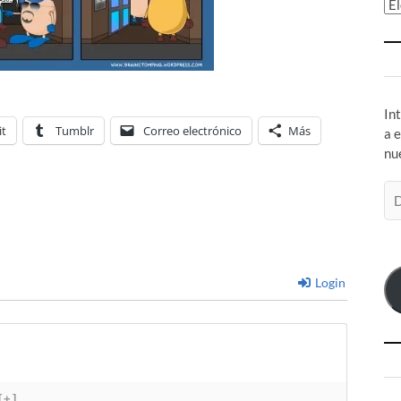
Ar
In
it
Tumblr
Correo electrónico
Más
a 
nu
Di
de
co
el
Login
[+]