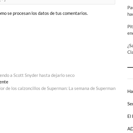
Pa
mo se procesan los datos de tus comentarios.
ha
Pi
en
¿S
Cl
ndo a Scott Snyder hasta dejarlo seco
Entrada
iente
siguiente:
lor de los calzoncillos de Superman: La semana de Superman
Ha
Se
El
AD