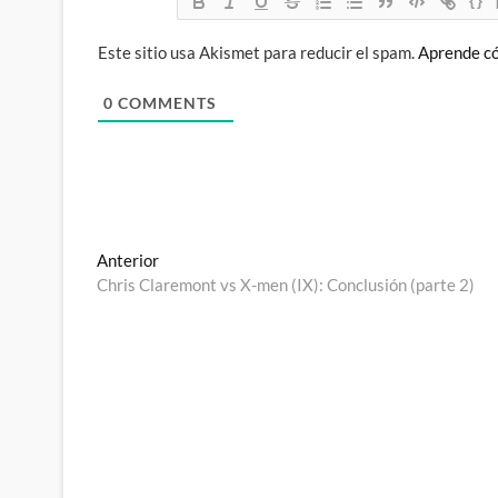
{}
Este sitio usa Akismet para reducir el spam.
Aprende có
0
COMMENTS
Navegación
Entrada
Anterior
anterior:
Chris Claremont vs X-men (IX): Conclusión (parte 2)
de
entradas