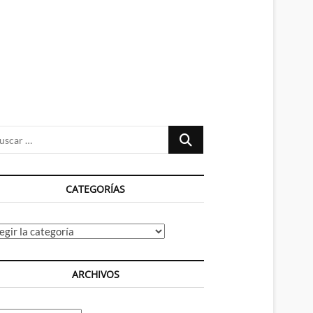
n
ú
Buscar
…
CATEGORÍAS
tegorías
ARCHIVOS