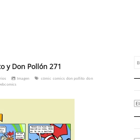
to y Don Pollón 271
rios
Imagen
cómic
comics
don pollito
don
ebcomics
Ca