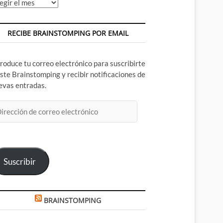
chivos
RECIBE BRAINSTOMPING POR EMAIL
troduce tu correo electrónico para suscribirte
este Brainstomping y recibir notificaciones de
evas entradas.
rección
rreo
ectrónico
Suscribir
BRAINSTOMPING