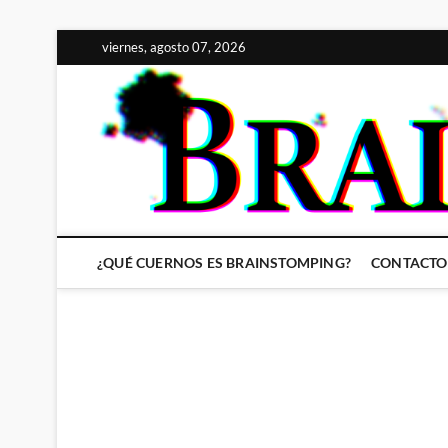
Saltar
viernes, agosto 07, 2026
al
contenido
¿QUÉ CUERNOS ES BRAINSTOMPING?
CONTACTO