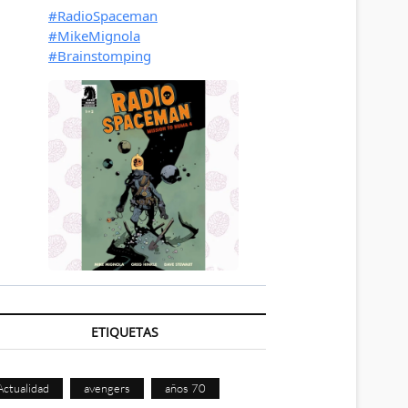
ETIQUETAS
Actualidad
avengers
años 70