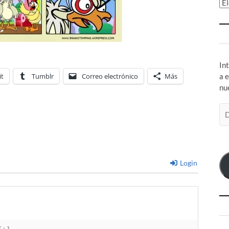
Ar
In
it
Tumblr
Correo electrónico
Más
a 
nu
Di
de
co
el
Login