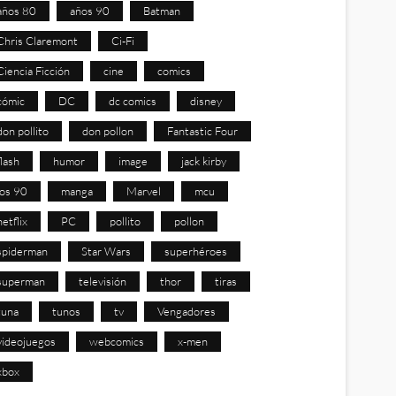
años 80
años 90
Batman
Chris Claremont
Ci-Fi
Ciencia Ficción
cine
comics
cómic
DC
dc comics
disney
don pollito
don pollon
Fantastic Four
flash
humor
image
jack kirby
los 90
manga
Marvel
mcu
netflix
PC
pollito
pollon
spiderman
Star Wars
superhéroes
superman
televisión
thor
tiras
tuna
tunos
tv
Vengadores
videojuegos
webcomics
x-men
xbox