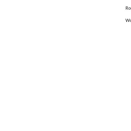
Ro
Wo