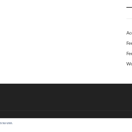
Ac
Fe
Fe
Wo
s su uso.
 Todos los derechos reservados