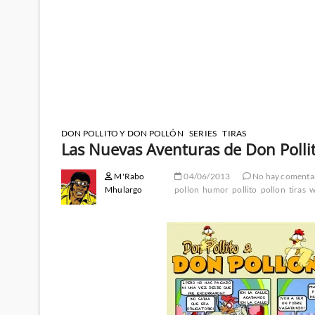
DON POLLITO Y DON POLLÓN
SERIES
TIRAS
Las Nuevas Aventuras de Don Polli
M'Rabo
04/06/2013
No hay comenta
Mhulargo
pollon
humor
pollito
pollon
tiras
w