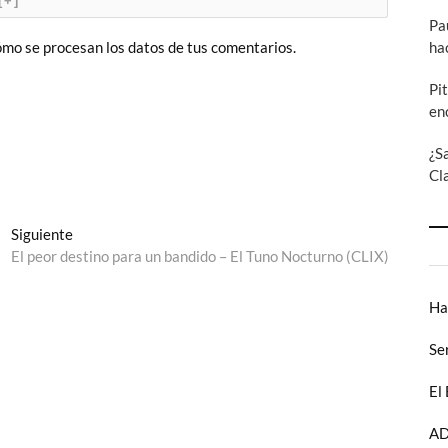
[+]
Pa
ha
mo se procesan los datos de tus comentarios.
Pi
en
¿S
Cl
Entrada
Siguiente
siguiente:
El peor destino para un bandido – El Tuno Nocturno (CLIX)
Ha
Se
El
AD