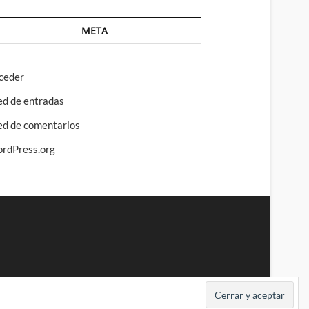
META
ceder
ed de entradas
ed de comentarios
rdPress.org