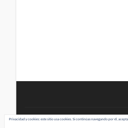
BRAINSTOMPING
Privacidad y cookies: este sitio usa cookies. Si continúas navegando por él, acepta
| Diseñado por:
Theme Freesia
|
WordPress
| ©