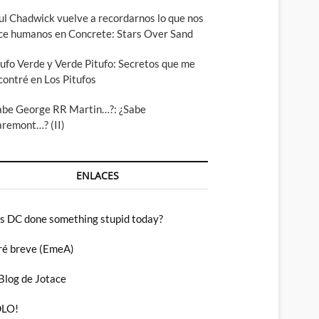
ul Chadwick vuelve a recordarnos lo que nos
ce humanos en Concrete: Stars Over Sand
tufo Verde y Verde Pitufo: Secretos que me
contré en Los Pitufos
abe George RR Martin…?: ¿Sabe
aremont…? (II)
ENLACES
s DC done something stupid today?
ré breve (EmeA)
 Blog de Jotace
LO!