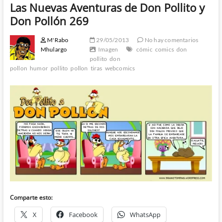
Las Nuevas Aventuras de Don Pollito y
Don Pollón 269
M'Rabo
29/05/2013
No hay comentarios
Mhulargo
Imagen
cómic
comics
don
pollito
don
pollon
humor
pollito
pollon
tiras
webcomics
Comparte esto:
X
Facebook
WhatsApp