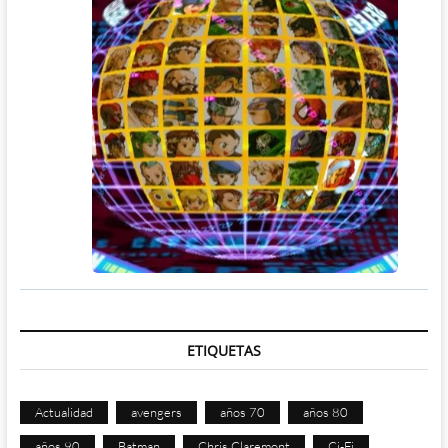
ETIQUETAS
Actualidad
avengers
años 70
años 80
años 90
Batman
Chris Claremont
Ci-Fi