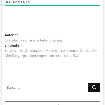
0
COMMENTS
Navegación
Entrada
Anterior
anterior:
Drácula: La semana de Peter Cushing
de
Entrada
Siguiente
entradas
siguiente:
Esto es el fín del mundo tal y como lo conocemos: Gerhalt Von
Kienflungengranden, experto en cosas raras (LXI)
Buscar
…