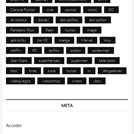
Ciencia Ficción
cine
comics
cómic
DC
dc comics
disney
don pollito
don pollon
Fantastic Four
flash
humor
image
jack kirby
los 90
manga
Marvel
mcu
netflix
PC
pollito
pollon
spiderman
Star Wars
superhéroes
superman
televisión
thor
tiras
tuna
tunos
tv
Vengadores
videojuegos
webcomics
x-men
xbox
META
Acceder