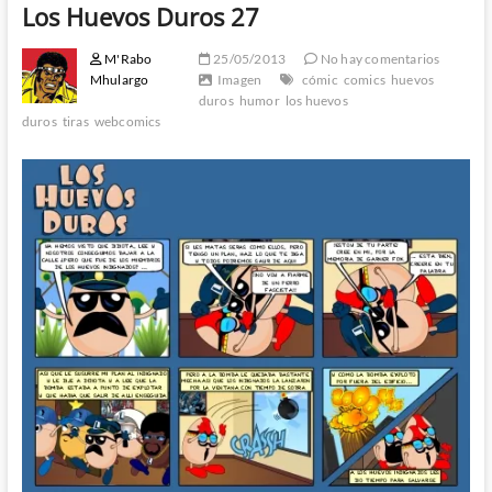
Los Huevos Duros 27
M'Rabo
25/05/2013
No hay comentarios
Mhulargo
Imagen
cómic
comics
huevos
duros
humor
los huevos
duros
tiras
webcomics