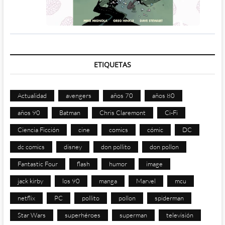
ETIQUETAS
Actualidad
avengers
años 70
años 80
años 90
Batman
Chris Claremont
Ci-Fi
Ciencia Ficción
cine
comics
cómic
DC
dc comics
disney
don pollito
don pollon
Fantastic Four
flash
humor
image
jack kirby
los 90
manga
Marvel
mcu
netflix
PC
pollito
pollon
spiderman
Star Wars
superhéroes
superman
televisión