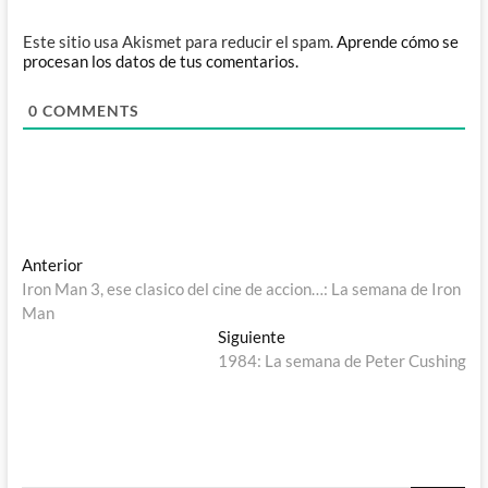
Este sitio usa Akismet para reducir el spam.
Aprende cómo se
procesan los datos de tus comentarios.
0
COMMENTS
Navegación
Entrada
Anterior
anterior:
Iron Man 3, ese clasico del cine de accion…: La semana de Iron
de
Man
entradas
Entrada
Siguiente
siguiente:
1984: La semana de Peter Cushing