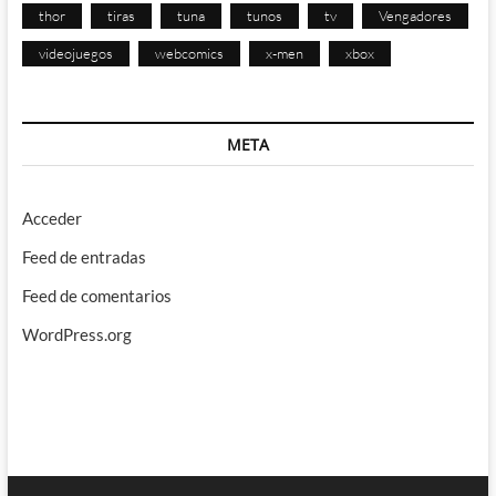
thor
tiras
tuna
tunos
tv
Vengadores
videojuegos
webcomics
x-men
xbox
META
Acceder
Feed de entradas
Feed de comentarios
WordPress.org