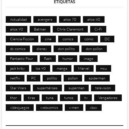
ETIQUETAS
Actualidad
avengers
años 70
años 80
años 90
Batman
Chris Claremont
Ci-Fi
Ciencia Ficción
cine
comics
cómic
DC
dc comics
disney
don pollito
don pollon
Fantastic Four
flash
humor
image
jack kirby
los 90
manga
Marvel
mcu
netflix
PC
pollito
pollon
spiderman
Star Wars
superhéroes
superman
televisión
thor
tiras
tuna
tunos
tv
Vengadores
videojuegos
webcomics
x-men
xbox