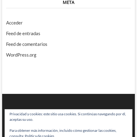
META
Acceder
Feed de entradas
Feed de comentarios
WordPress.org
Privacidad y cookies: este sitio usa cookies. Si continúas navegando por él,
aceptas su uso.
Para obtener más información, incluido cómo gestionar las cookies,
BRAINSTOMPING
| Diseñado por:
Theme Freesia
|
WordPress
| © Todos
consulta:
Política de cookies