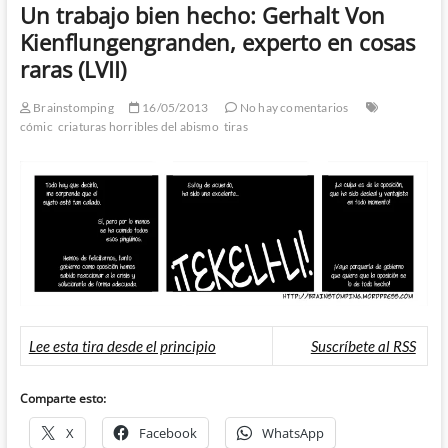
Un trabajo bien hecho: Gerhalt Von
Kienflungengranden, experto en cosas
raras (LVII)
Brainstomping
16/05/2013
No hay comentarios
cómic
criaturas horribles del abismo
tiras
Lee esta tira desde el principio
Suscríbete al RSS
Comparte esto:
X
Facebook
WhatsApp