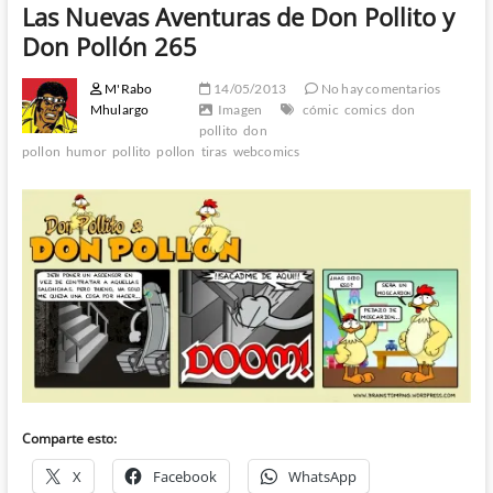
Las Nuevas Aventuras de Don Pollito y
Don Pollón 265
M'Rabo
14/05/2013
No hay comentarios
Mhulargo
Imagen
cómic
comics
don
pollito
don
pollon
humor
pollito
pollon
tiras
webcomics
Comparte esto:
X
Facebook
WhatsApp