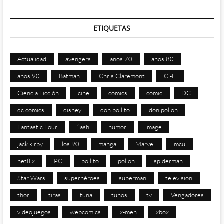
ETIQUETAS
Actualidad
avengers
años 70
años 80
años 90
Batman
Chris Claremont
Ci-Fi
Ciencia Ficción
cine
comics
cómic
DC
dc comics
disney
don pollito
don pollon
Fantastic Four
flash
humor
image
jack kirby
los 90
manga
Marvel
mcu
netflix
PC
pollito
pollon
spiderman
Star Wars
superhéroes
superman
televisión
thor
tiras
tuna
tunos
tv
Vengadores
videojuegos
webcomics
x-men
xbox