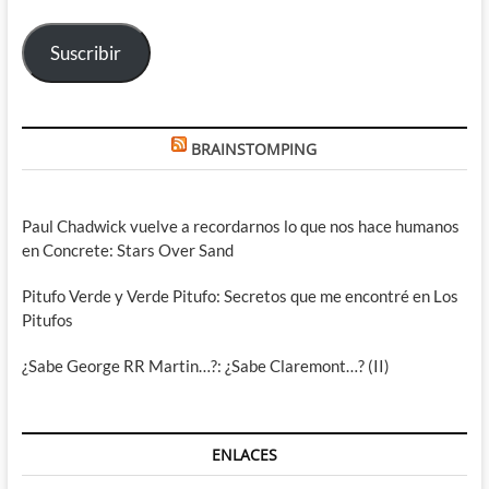
correo
electrónico
Suscribir
BRAINSTOMPING
Paul Chadwick vuelve a recordarnos lo que nos hace humanos
en Concrete: Stars Over Sand
Pitufo Verde y Verde Pitufo: Secretos que me encontré en Los
Pitufos
¿Sabe George RR Martin…?: ¿Sabe Claremont…? (II)
ENLACES