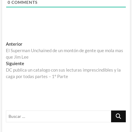
0
COMMENTS
Navegación
Entrada
Anterior
anterior:
El Superman Unchained de un montón de gente que mola mas
de
que Jim Lee
entradas
Entrada
Siguiente
siguiente:
DC publica un catalogo con sus lecturas imprescindibles y la
caga por todas partes – 1º Parte
Buscar
…