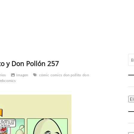
to y Don Pollón 257
rios
Imagen
cómic
comics
don pollito
don
ebcomics
Ca