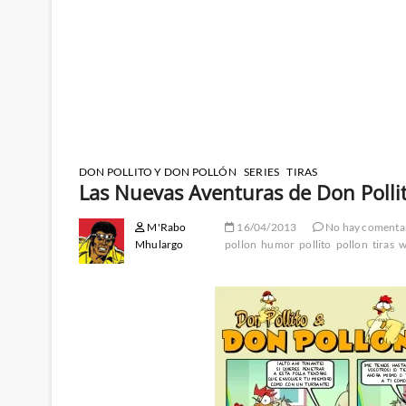
DON POLLITO Y DON POLLÓN
SERIES
TIRAS
Las Nuevas Aventuras de Don Polli
M'Rabo
16/04/2013
No hay comenta
Mhulargo
pollon
humor
pollito
pollon
tiras
w