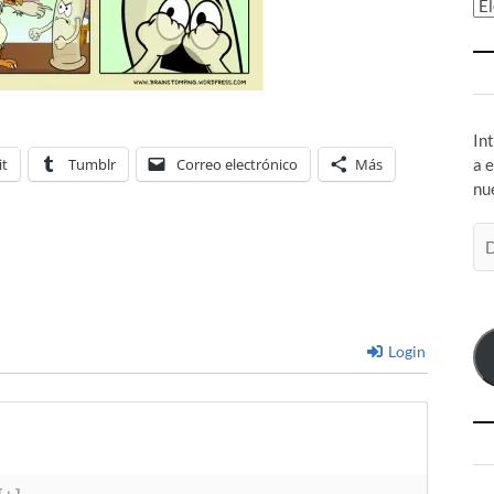
Ar
In
it
Tumblr
Correo electrónico
Más
a 
nu
Di
de
co
el
Login