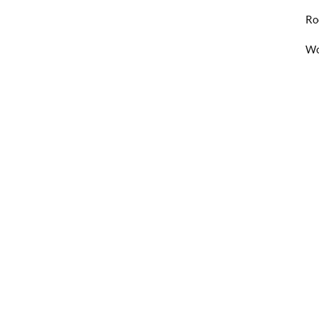
Ro
Wo