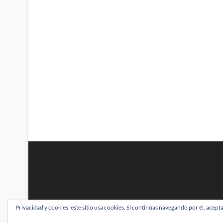
BRAINSTOMPING
Privacidad y cookies: este sitio usa cookies. Si continúas navegando por él, acepta
| Diseñado por:
Theme Freesia
|
WordPress
| ©