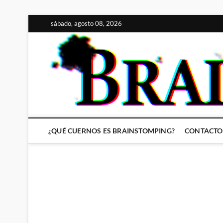
Saltar
sábado, agosto 08, 2026
al
contenido
¿QUÉ CUERNOS ES BRAINSTOMPING?
CONTACTO