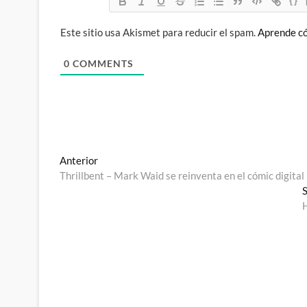
{}
Este sitio usa Akismet para reducir el spam.
Aprende có
0
COMMENTS
Navegación
Entrada
Anterior
anterior:
Thrillbent – Mark Waid se reinventa en el cómic digital
de
S
entradas
H