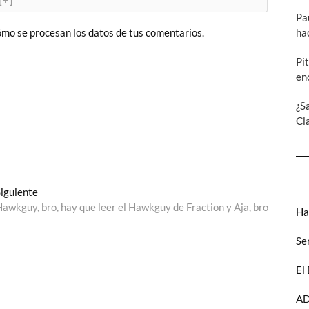
[+]
Pa
ha
mo se procesan los datos de tus comentarios.
Pi
en
¿S
Cl
Entrada
iguiente
siguiente:
awkguy, bro, hay que leer el Hawkguy de Fraction y Aja, bro
Ha
Se
El
AD