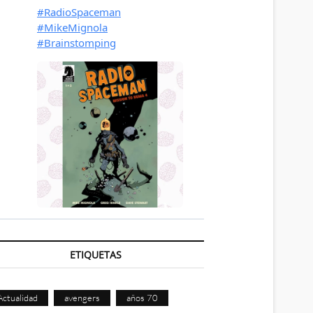
ETIQUETAS
Actualidad
avengers
años 70