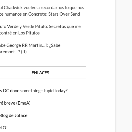
ul Chadwick vuelve a recordarnos lo que nos
ce humanos en Concrete: Stars Over Sand
tufo Verde y Verde Pitufo: Secretos que me
contré en Los Pitufos
abe George RR Martin…?: ¿Sabe
aremont…? (II)
ENLACES
s DC done something stupid today?
ré breve (EmeA)
 Blog de Jotace
LO!