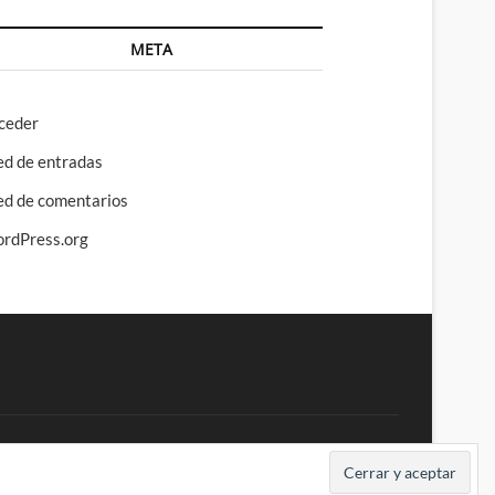
META
ceder
ed de entradas
ed de comentarios
rdPress.org