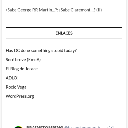
¿Sabe George RR Martin…?: ¿Sabe Claremont…? (II)
ENLACES
Has DC done something stupid today?
Seré breve (EmeA)
El Blog de Jotace
ADLO!
Rocío Vega
WordPress.org