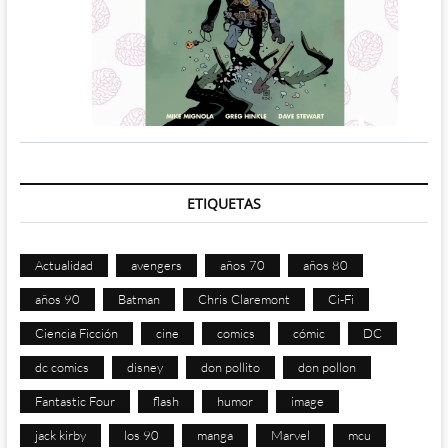
ETIQUETAS
Actualidad
avengers
años 70
años 80
años 90
Batman
Chris Claremont
Ci-Fi
Ciencia Ficción
cine
comics
cómic
DC
dc comics
disney
don pollito
don pollon
Fantastic Four
flash
humor
image
jack kirby
los 90
manga
Marvel
mcu