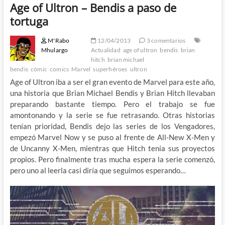
Age of Ultron – Bendis a paso de
tortuga
M'Rabo
12/04/2013
3 comentarios
Mhulargo
Actualidad
age of ultron
bendis
brian
hitch
brian michael
bendis
cómic
comics
Marvel
superhéroes
ultron
Age of Ultron iba a ser el gran evento de Marvel para este año,
una historia que Brian Michael Bendis y Brian Hitch llevaban
preparando bastante tiempo. Pero el trabajo se fue
amontonando y la serie se fue retrasando. Otras historias
tenían prioridad, Bendis dejo las series de los Vengadores,
empezó Marvel Now y se puso al frente de All-New X-Men y
de Uncanny X-Men, mientras que Hitch tenía sus proyectos
propios. Pero finalmente tras mucha espera la serie comenzó,
pero uno al leerla casi diría que seguimos esperando…