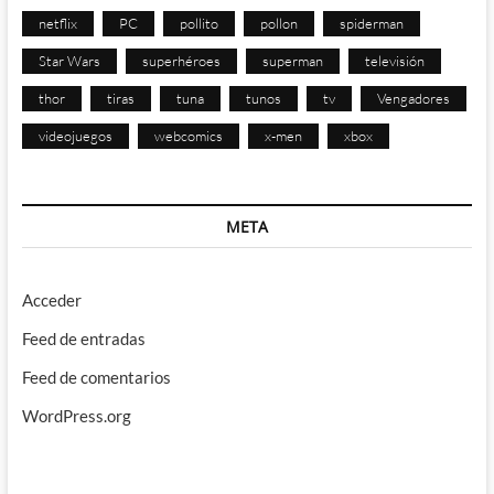
netflix
PC
pollito
pollon
spiderman
Star Wars
superhéroes
superman
televisión
thor
tiras
tuna
tunos
tv
Vengadores
videojuegos
webcomics
x-men
xbox
META
Acceder
Feed de entradas
Feed de comentarios
WordPress.org