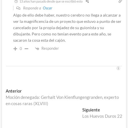
13 años han pasado desde que se escribió esto
Responde a
Oscar
Algo de ello debe haber, nuestro cerebro no llega a alcanzar a
ver la magnificencia de un proyecto que estuvo a punto de ser
cancelado por la propia dejadez de su guionista y su
dibujante. Pero como no tenían evento para este año, se
sacaron la cosa esta del cajón.
Responder
0
Navegación
Entrada
Anterior
anterior:
Moción denegada: Gerhalt Von Kienflungengranden, experto
de
en cosas raras (XLVIII)
entradas
Entrada
Siguiente
siguiente:
Los Huevos Duros 22