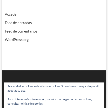
Acceder
Feed de entradas
Feed de comentarios
WordPress.org
Privacidad y cookies: este sitio usa cookies. Si continúas navegando por él,
aceptas su uso.
Para obtener más información, incluido cómo gestionar las cookies,
BRAINSTOMPING
| Diseñado por:
Theme Freesia
|
WordPress
| © Todos
consulta:
Política de cookies
los derechos reservados