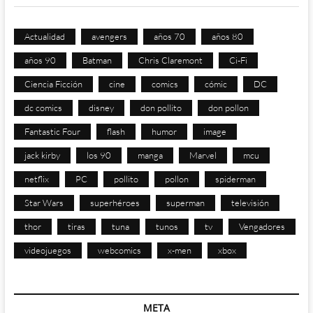
Actualidad
avengers
años 70
años 80
años 90
Batman
Chris Claremont
Ci-Fi
Ciencia Ficción
cine
comics
cómic
DC
dc comics
disney
don pollito
don pollon
Fantastic Four
flash
humor
image
jack kirby
los 90
manga
Marvel
mcu
netflix
PC
pollito
pollon
spiderman
Star Wars
superhéroes
superman
televisión
thor
tiras
tuna
tunos
tv
Vengadores
videojuegos
webcomics
x-men
xbox
META