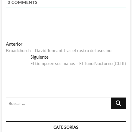
0
COMMENTS
Navegación
Entrada
Anterior
anterior:
Broadchurch – David Tennant tras el rastro del asesino
de
Entrada
Siguiente
entradas
siguiente:
El tiempo en sus manos – El Tuno Nocturno (CLIII)
Buscar
…
CATEGORÍAS