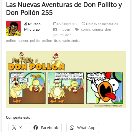
Las Nuevas Aventuras de Don Pollito y
Don Pollón 255
M'Rabo
09/04/2013
No hay comentarios
Mhulargo
Imagen
cómic
comics
don
pollito
don
pollon
humor
pollito
pollon
tiras
webcomics
Comparte esto:
X
Facebook
WhatsApp