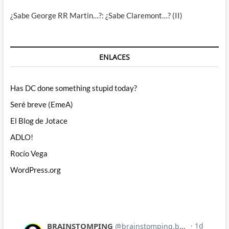
¿Sabe George RR Martin…?: ¿Sabe Claremont…? (II)
ENLACES
Has DC done something stupid today?
Seré breve (EmeA)
El Blog de Jotace
ADLO!
Rocío Vega
WordPress.org