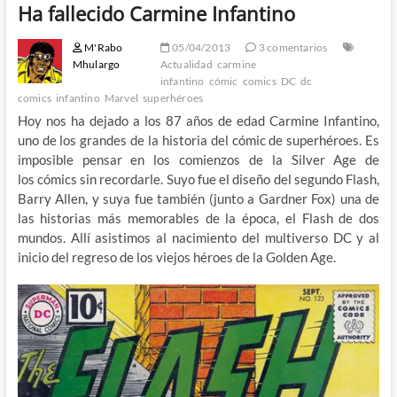
Ha fallecido Carmine Infantino
M'Rabo
05/04/2013
3 comentarios
Mhulargo
Actualidad
carmine
infantino
cómic
comics
DC
dc
comics
infantino
Marvel
superhéroes
Hoy nos ha dejado a los 87 años de edad Carmine Infantino,
uno de los grandes de la historia del cómic de superhéroes. Es
imposible pensar en los comienzos de la Silver Age de
los cómics sin recordarle. Suyo fue el diseño del segundo Flash,
Barry Allen, y suya fue también (junto a Gardner Fox) una de
las historias más memorables de la época, el Flash de dos
mundos. Allí asistimos al nacimiento del multiverso DC y al
inicio del regreso de los viejos héroes de la Golden Age.