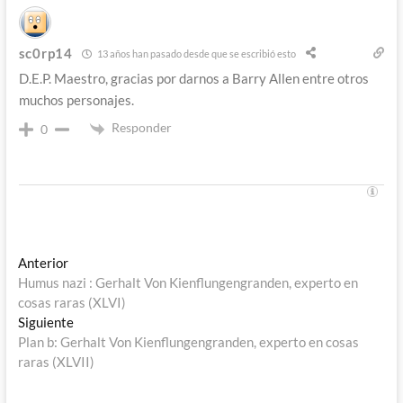
sc0rp14
13 años han pasado desde que se escribió esto
D.E.P. Maestro, gracias por darnos a Barry Allen entre otros
muchos personajes.
Responder
0
Navegación
Entrada
Anterior
anterior:
Humus nazi : Gerhalt Von Kienflungengranden, experto en
de
cosas raras (XLVI)
entradas
Entrada
Siguiente
siguiente:
Plan b: Gerhalt Von Kienflungengranden, experto en cosas
raras (XLVII)