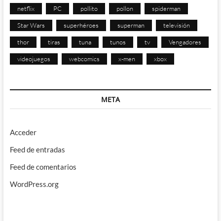
netflix
PC
pollito
pollon
spiderman
Star Wars
superhéroes
superman
televisión
thor
tiras
tuna
tunos
tv
Vengadores
videojuegos
webcomics
x-men
xbox
META
Acceder
Feed de entradas
Feed de comentarios
WordPress.org