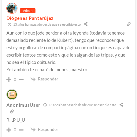
Admin
Diógenes Pantarújez
13 años han pasado desde que se escribió esto
Aun con lo que jode perder a otra leyenda (todavía tenemos
demasiado reciente lo de Kubert), tengo que reconocer que
estoy orgulloso de compartir página con un tío que es capaz de
escribir textos como este y que le salgan de las tripas, y que
no sea el típico obituario.
Yo también te echaré de menos, maestro.
Responder
0
AnonimusUser
13 años han pasado desde que se escribió esto
R.I.P U_U
Responder
0