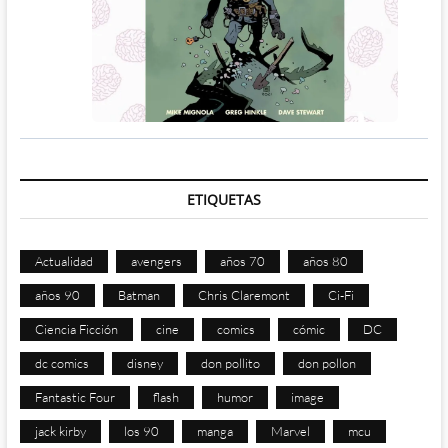
ETIQUETAS
Actualidad
avengers
años 70
años 80
años 90
Batman
Chris Claremont
Ci-Fi
Ciencia Ficción
cine
comics
cómic
DC
dc comics
disney
don pollito
don pollon
Fantastic Four
flash
humor
image
jack kirby
los 90
manga
Marvel
mcu