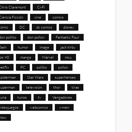
Chris Claremont
Ci-Fi
Ciencia Ficción
cine
comics
cómic
DC
dc comics
disney
don pollito
don pollon
Fantastic Four
flash
humor
image
jack kirby
los 90
manga
Marvel
mcu
netflix
PC
pollito
pollon
spiderman
Star Wars
superhéroes
superman
televisión
thor
tiras
tuna
tunos
tv
Vengadores
videojuegos
webcomics
x-men
xbox