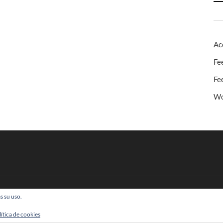
Ac
Fe
Fe
Wo
s su uso.
 Todos los derechos reservados
lítica de cookies