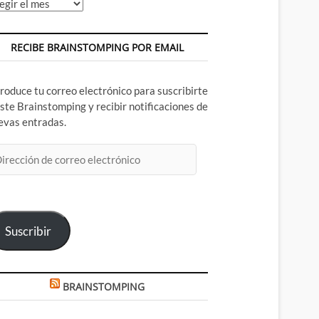
chivos
RECIBE BRAINSTOMPING POR EMAIL
troduce tu correo electrónico para suscribirte
este Brainstomping y recibir notificaciones de
evas entradas.
rección
rreo
ectrónico
Suscribir
BRAINSTOMPING