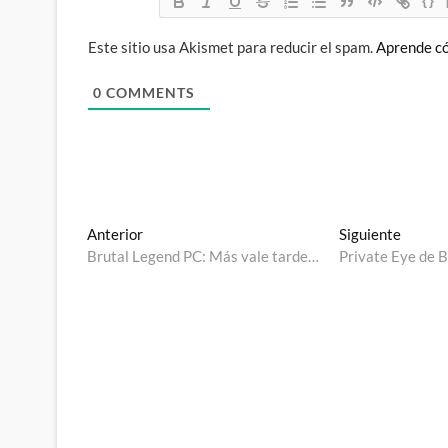
{}
Este sitio usa Akismet para reducir el spam.
Aprende có
0
COMMENTS
Navegación
Entrada
Entrad
Anterior
Siguiente
anterior:
siguien
Brutal Legend PC: Más vale tarde…
Private Eye de B
de
entradas