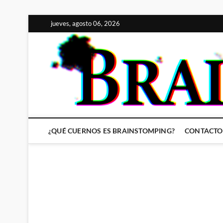
Saltar
jueves, agosto 06, 2026
al
contenido
¿QUÉ CUERNOS ES BRAINSTOMPING?
CONTACTO