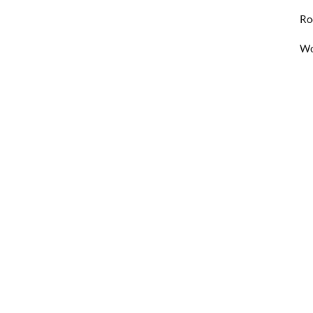
Ro
Wo