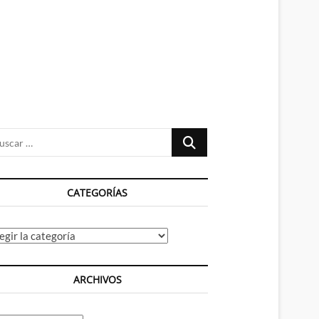
n
ú
Buscar
…
CATEGORÍAS
tegorías
ARCHIVOS