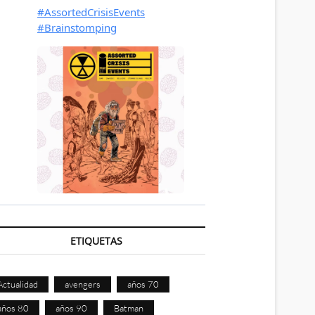
ETIQUETAS
Actualidad
avengers
años 70
años 80
años 90
Batman