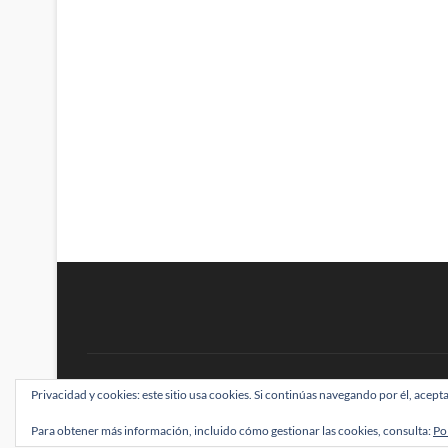
BRAINSTOMPING
Privacidad y cookies: este sitio usa cookies. Si continúas navegando por él, acepta
| Diseñado por:
Theme Freesia
|
WordPress
| ©
Para obtener más información, incluido cómo gestionar las cookies, consulta:
Po