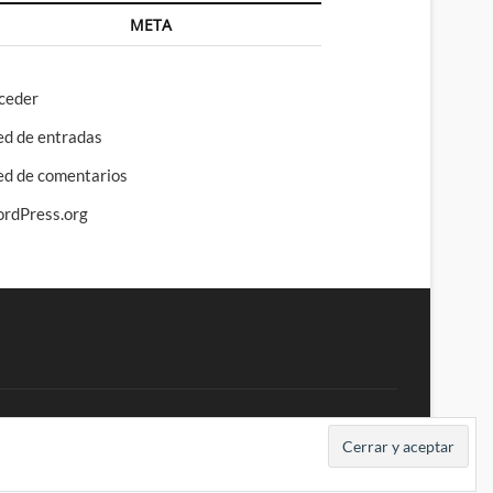
META
ceder
ed de entradas
ed de comentarios
rdPress.org