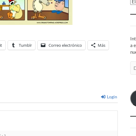
Ar
In
it
Tumblr
Correo electrónico
Más
a 
nu
Di
de
co
el
Login