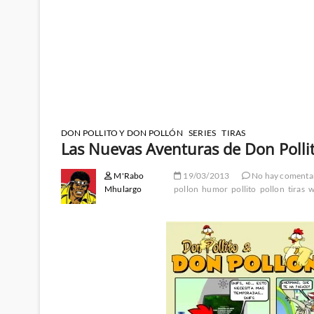
DON POLLITO Y DON POLLÓN
SERIES
TIRAS
Las Nuevas Aventuras de Don Polli
M'Rabo
19/03/2013
No hay comenta
Mhulargo
pollon
humor
pollito
pollon
tiras
w