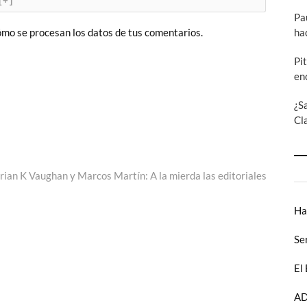
[+]
Pa
ha
mo se procesan los datos de tus comentarios.
Pi
en
¿S
Cl
a
te:
rian K Vaughan y Marcos Martín: A la mierda las editoriales
Ha
Se
El
AD