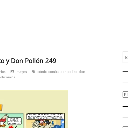
to y Don Pollón 249
rios
Imagen
cómic
comics
don pollito
don
ebcomics
Ca