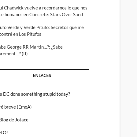
ul Chadwick vuelve a recordarnos lo que nos
ce humanos en Concrete: Stars Over Sand
tufo Verde y Verde Pitufo: Secretos que me
contré en Los Pitufos
abe George RR Martin…?: ¿Sabe
aremont…? (II)
ENLACES
s DC done something stupid today?
ré breve (EmeA)
 Blog de Jotace
LO!