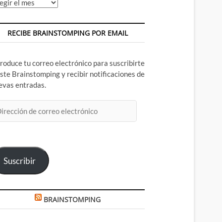
chivos
RECIBE BRAINSTOMPING POR EMAIL
troduce tu correo electrónico para suscribirte
este Brainstomping y recibir notificaciones de
evas entradas.
rección
rreo
ectrónico
Suscribir
BRAINSTOMPING