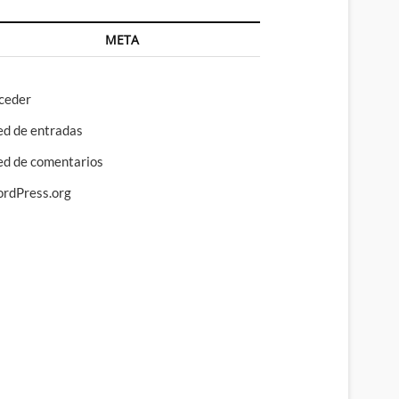
META
ceder
ed de entradas
ed de comentarios
rdPress.org