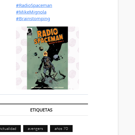
ETIQUETAS
Actualidad
avengers
años 70