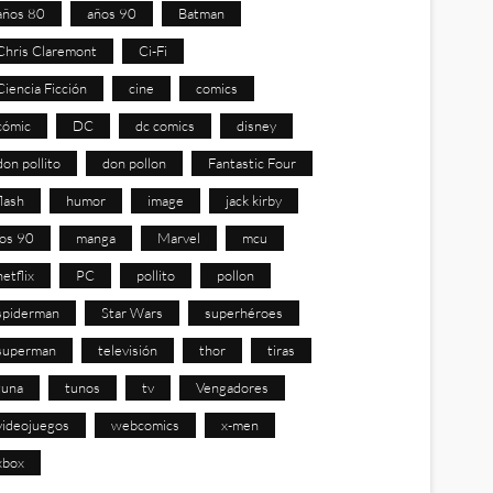
años 80
años 90
Batman
Chris Claremont
Ci-Fi
Ciencia Ficción
cine
comics
cómic
DC
dc comics
disney
don pollito
don pollon
Fantastic Four
flash
humor
image
jack kirby
los 90
manga
Marvel
mcu
netflix
PC
pollito
pollon
spiderman
Star Wars
superhéroes
superman
televisión
thor
tiras
tuna
tunos
tv
Vengadores
videojuegos
webcomics
x-men
xbox