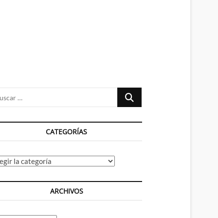
n
ú
Buscar
…
CATEGORÍAS
tegorías
ARCHIVOS