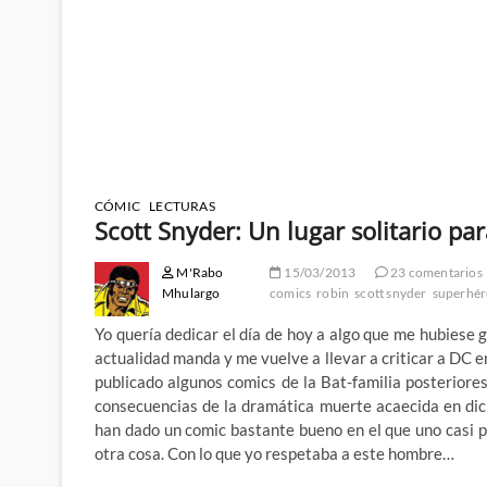
CÓMIC
LECTURAS
Scott Snyder: Un lugar solitario pa
M'Rabo
15/03/2013
23 comentarios
Mhulargo
comics
robin
scott snyder
superhér
Yo quería dedicar el día de hoy a algo que me hubiese 
actualidad manda y me vuelve a llevar a criticar a DC e
publicado algunos comics de la Bat-familia posteriore
consecuencias de la dramática muerte acaecida en di
han dado un comic bastante bueno en el que uno casi 
otra cosa. Con lo que yo respetaba a este hombre…