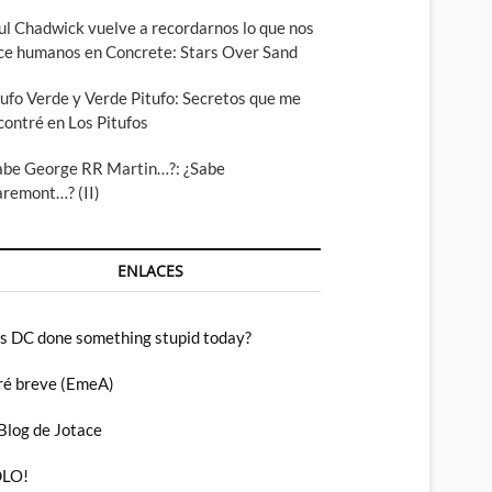
ul Chadwick vuelve a recordarnos lo que nos
ce humanos en Concrete: Stars Over Sand
tufo Verde y Verde Pitufo: Secretos que me
contré en Los Pitufos
abe George RR Martin…?: ¿Sabe
aremont…? (II)
ENLACES
s DC done something stupid today?
ré breve (EmeA)
 Blog de Jotace
LO!