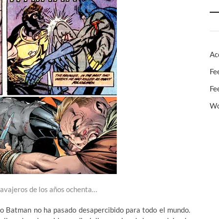
Ac
Fe
Fe
Wo
navajeros de los años ochenta…
ndo Batman no ha pasado desapercibido para todo el mundo.