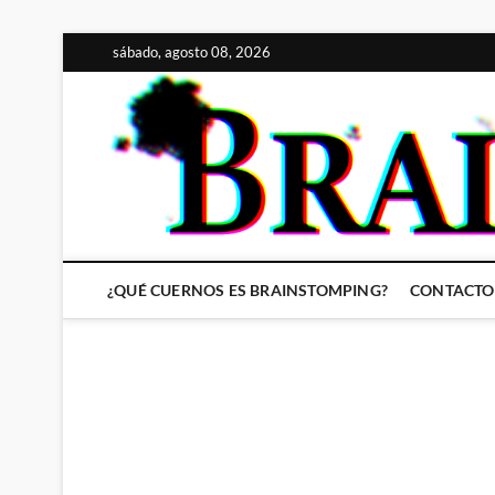
Saltar
sábado, agosto 08, 2026
al
contenido
¿QUÉ CUERNOS ES BRAINSTOMPING?
CONTACTO