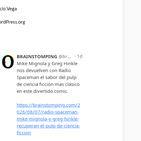
cío Vega
rdPress.org