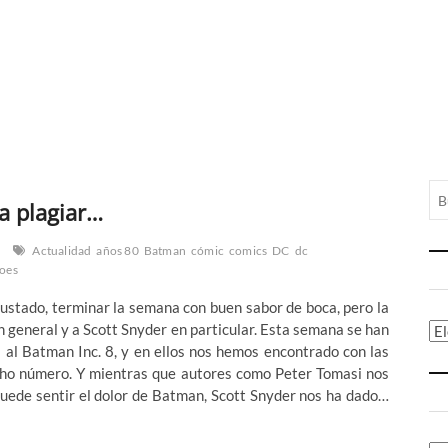
ra plagiar…
Actualidad
años 80
Batman
cómic
comics
DC
dc
oes
gustado, terminar la semana con buen sabor de boca, pero la
n general y a Scott Snyder en particular. Esta semana se han
Ca
s al Batman Inc. 8, y en ellos nos hemos encontrado con las
cho número. Y mientras que autores como Peter Tomasi nos
puede sentir el dolor de Batman, Scott Snyder nos ha dado…