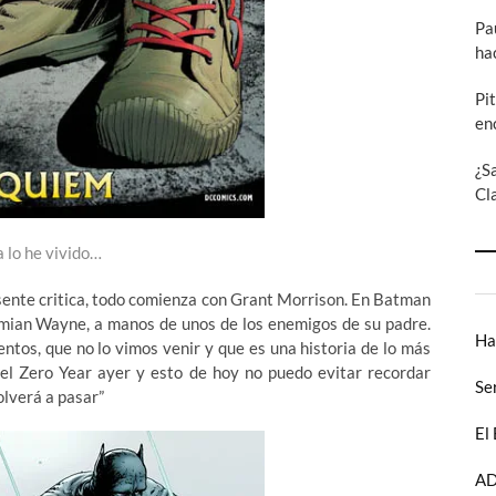
Pa
ha
Pi
en
¿S
Cl
a lo he vivido…
esente critica, todo comienza con Grant Morrison. En Batman
Damian Wayne, a manos de unos de los enemigos de su padre.
Ha
entos, que no lo vimos venir y que es una historia de lo más
o del Zero Year ayer y esto de hoy no puedo evitar recordar
Se
olverá a pasar”
El
AD