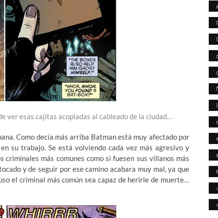
 ver esas cajitas acopladas al cableado de la ciudad…
mana. Como decía más arriba Batman está muy afectado por
en su trabajo. Se está volviendo cada vez más agresivo y
os criminales más comunes como si fuesen sus villanos más
tocado y de seguir por ese camino acabara muy mal, ya que
luso el criminal más común sea capaz de herirle de muerte…