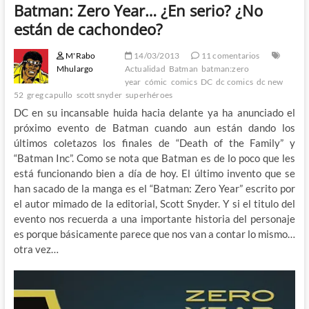
Batman: Zero Year… ¿En serio? ¿No
están de cachondeo?
M'Rabo
14/03/2013
11 comentarios
Mhulargo
Actualidad
Batman
batman:zero
year
cómic
comics
DC
dc comics
dc new
52
greg capullo
scott snyder
superhéroes
DC en su incansable huida hacia delante ya ha anunciado el
próximo evento de Batman cuando aun están dando los
últimos coletazos los finales de “Death of the Family” y
“Batman Inc”. Como se nota que Batman es de lo poco que les
está funcionando bien a día de hoy. El último invento que se
han sacado de la manga es el “Batman: Zero Year” escrito por
el autor mimado de la editorial, Scott Snyder. Y si el titulo del
evento nos recuerda a una importante historia del personaje
es porque básicamente parece que nos van a contar lo mismo…
otra vez…