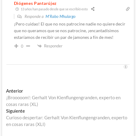
Diógenes Pantarújez
13 años han pasado desde que se escribió esto
Responde a
M'Rabo Mhulargo
¡Pero cuidao! El que no nos patrocine nadie no quiere decir
que no queramos que se nos patrocine, ¡encantadísimos
estaríamos de recibir un par de jamones a fín de mes!
Responder
0
Navegación
Entrada
Anterior
anterior:
¡Brooooom!: Gerhalt Von Kienflungengranden, experto en
de
cosas raras (XL)
entradas
Entrada
Siguiente
siguiente:
Curioso despertar: Gerhalt Von Kienflungengranden, experto
en cosas raras (XLI)