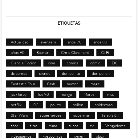
ETIQUETAS
Actualidad
avengers
años 70
años 80
años 90
Batman
Chris Claremont
Ci-Fi
Ciencia Ficción
cine
comics
cómic
DC
dc comics
disney
don pollito
don pollon
Fantastic Four
flash
humor
image
jack kirby
los 90
manga
Marvel
mcu
netflix
PC
pollito
pollon
spiderman
Star Wars
superhéroes
superman
televisión
thor
tiras
tuna
tunos
tv
Vengadores
videojuegos
webcomics
x-men
xbox