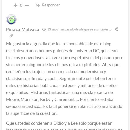
Responder
0
Pinaca Malvaca
13 años han pasado desde que se escribió esto
Me gustaría algun dia que los responsables de este blog
escribiesen unos buenos guiones del universo DC, que sean
frescos y novedosos, a la vez que respetuosos del pasado pero
sin caer en ninguno de los clishes ultra explotados. Ah, y que
rediseñen los trajes con una mezcla de modernismo y
clacisismo, refinada y cool… Seguramente uds deben tener
miles de historias publicadas ustedes y millones de diseños
exquisuitos! Historias fantásticas, una mezcla exacta de
Moore, Morrison, Kirby y Claremont … Por cierto, estaba
siendo sarcástico… Es fácil ponerse en plan crítico analizando
la superficie de la cuestión….
Que ustedes condenen a Didio y a Lee solo porque están
intentando acercar sus comics a las nuevas generaciones y no