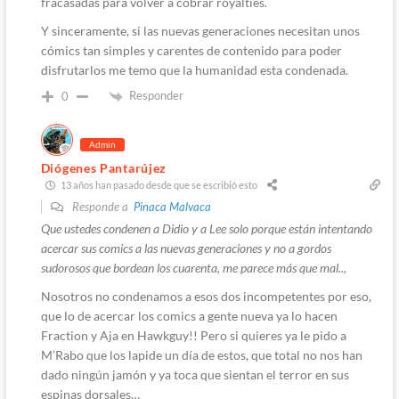
fracasadas para volver a cobrar royalties.
Y sinceramente, si las nuevas generaciones necesitan unos
cómics tan simples y carentes de contenido para poder
disfrutarlos me temo que la humanidad esta condenada.
Responder
0
Admin
Diógenes Pantarújez
13 años han pasado desde que se escribió esto
Responde a
Pinaca Malvaca
Que ustedes condenen a Didio y a Lee solo porque están intentando
acercar sus comics a las nuevas generaciones y no a gordos
sudorosos que bordean los cuarenta, me parece más que mal..,
Nosotros no condenamos a esos dos incompetentes por eso,
que lo de acercar los comics a gente nueva ya lo hacen
Fraction y Aja en Hawkguy!! Pero si quieres ya le pido a
M’Rabo que los lapide un día de estos, que total no nos han
dado ningún jamón y ya toca que sientan el terror en sus
espinas dorsales…