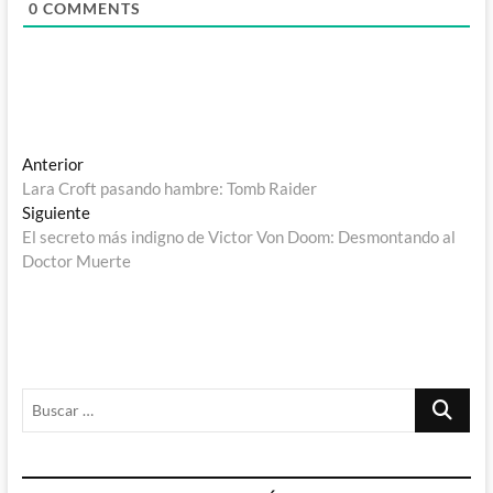
0
COMMENTS
Navegación
Entrada
Anterior
anterior:
Lara Croft pasando hambre: Tomb Raider
de
Entrada
Siguiente
entradas
siguiente:
El secreto más indigno de Victor Von Doom: Desmontando al
Doctor Muerte
Buscar
…