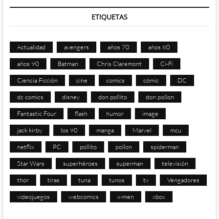
ETIQUETAS
Actualidad
avengers
años 70
años 80
años 90
Batman
Chris Claremont
Ci-Fi
Ciencia Ficción
cine
comics
cómic
DC
dc comics
disney
don pollito
don pollon
Fantastic Four
flash
humor
image
jack kirby
los 90
manga
Marvel
mcu
netflix
PC
pollito
pollon
spiderman
Star Wars
superhéroes
superman
televisión
thor
tiras
tuna
tunos
tv
Vengadores
videojuegos
webcomics
x-men
xbox