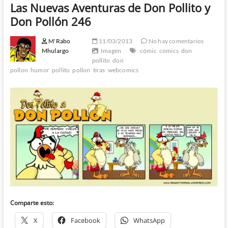
Las Nuevas Aventuras de Don Pollito y
Don Pollón 246
M'Rabo
11/03/2013
No hay comentarios
Mhulargo
Imagen
cómic
comics
don
pollito
don
pollon
humor
pollito
pollon
tiras
webcomics
Comparte esto:
X
Facebook
WhatsApp