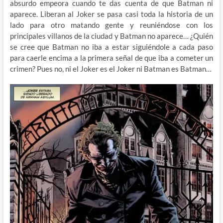
absurdo empeora cuando te das cuenta de que Batman ni
aparece. Liberan al Joker se pasa casi toda la historia de un
lado para otro matando gente y reuniéndose con los
principales villanos de la ciudad y Batman no aparece… ¿Quién
se cree que Batman no iba a estar siguiéndole a cada paso
para caerle encima a la primera señal de que iba a cometer un
crimen? Pues no, ni el Joker es el Joker ni Batman es Batman…