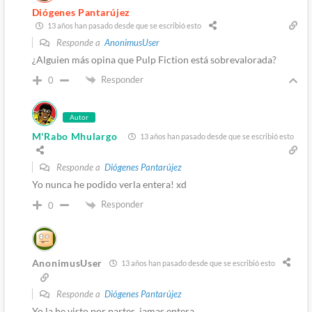
Diógenes Pantarújez
13 años han pasado desde que se escribió esto
Responde a
AnonimusUser
¿Alguien más opina que Pulp Fiction está sobrevalorada?
Responder
0
Autor
M'Rabo Mhulargo
13 años han pasado desde que se escribió esto
Responde a
Diógenes Pantarújez
Yo nunca he podido verla entera! xd
Responder
0
AnonimusUser
13 años han pasado desde que se escribió esto
Responde a
Diógenes Pantarújez
Yo la he visto por partes, jamas entera.