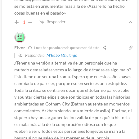
se molesta en argumentar mas allá de «Azzarello ha hecho
cosas buenas en el pasado»
Responder
-1
Elver
1 mes han pasado desde que se escribió esto
Responde a
M'Rabo Mhulargo
¿Tener una versión alternativa de un personaje que ha
mutado demasiadas veces a lo largo de décadas es algo malo?
Esto tiene que ser una broma. Espero que en estos años hayas
cambiado de parecer, porque eso en serio es una estupidez.
Toda la crítica se centra en decir que el Joker no parece Joker
y apuntar ciertas elipsis que son típicas en todas las historias
ambientadas en Gotham City (Batman ausente en momentos
convenientes, Arkham siendo una mierda de asilo). Encima, ni
siquiera hay una argumentación válida de por qué la historia
es mala más allá de la comparación odiosa con lo que
«debería ser». Todos estos personajes longevos se irían a la
basura si no se salen de los margenes de su propia