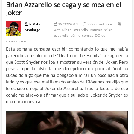
Brian Azzarello se caga y se mea en el
Joker
M'Rabo
19/02/2013
22 comentarios
Mhulargo
Actualidad
azzarello
Batman
brian
azzarello
cómic
comics
DC
dc
comics
joker
Esta semana pensaba escribir comentando lo que me había
parecido la resolución de “Death on the Family”, la saga en la
que Scott Snyder nos iba a mostrar su versión del Joker. Pero
pese a que la historia me decepciono un poco al final ha
sucedido algo que me ha obligado a mirar un poco hacia otro
lado, y es que ese mal llamado amigo de Diógenes me dijo que
le echase un ojo al Joker de Azzarello. Tras la lectura de ese
comic me atrevo a afirmar que a su lado el Joker de Snyder es
una obra maestra.