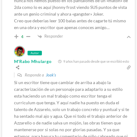
nunca nos hemos puesto en los pantalones de un «matón» de
2da como lo es aquí jhonny frost viendo SUS puntos de vista
ante un genio criminal y ahora «gangster» Joker.
Creo que deberias leer 100 balas antes de cagarte tú mismo
en una obra y escritor que apenas conoces amigo…
Responder
4
Autor
M'Rabo Mhulargo
9 años han pasado desde que se escribió esto
Responde a
Joak's
Si un escritor tiene que cambiar de arriba a abajo la
caracterización de un personaje para adaptarlo a su estilo
esta haciendo un mal trabajo como escritor tenga el
curriculum que tenga. Y aquí nadie ha puesto en duda el
talento de Azzarelo, solo un trabajo concreto y puntual y si te
ha sentado mal ajo y agua. Que ni todo el trabajo anterior de
Azzarello o de nadie salva un mojón, las obras tienen que
mantenerse por si solas no por glorias pasadas. Y ya que
estamos, para basura tu comentario de niño cabreado que ni