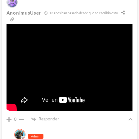
AnonimusUser
13 años han pasado desde que se escribió esto
Responder
0
Admin