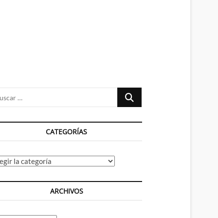
n
ú
Buscar
…
CATEGORÍAS
tegorías
ARCHIVOS