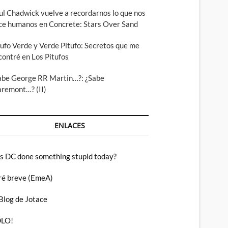
ul Chadwick vuelve a recordarnos lo que nos
ce humanos en Concrete: Stars Over Sand
tufo Verde y Verde Pitufo: Secretos que me
contré en Los Pitufos
abe George RR Martin…?: ¿Sabe
aremont…? (II)
ENLACES
s DC done something stupid today?
ré breve (EmeA)
 Blog de Jotace
LO!