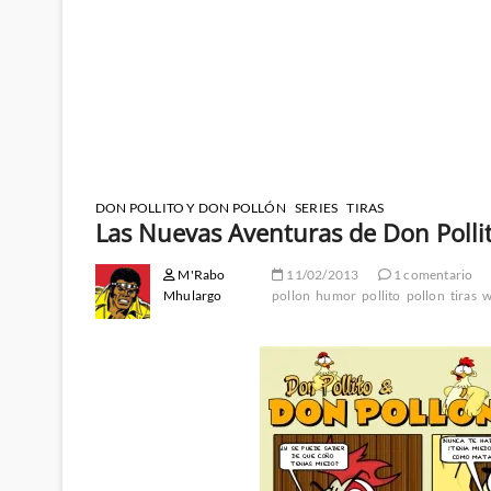
DON POLLITO Y DON POLLÓN
SERIES
TIRAS
Las Nuevas Aventuras de Don Polli
M'Rabo
11/02/2013
1 comentario
Mhulargo
pollon
humor
pollito
pollon
tiras
w