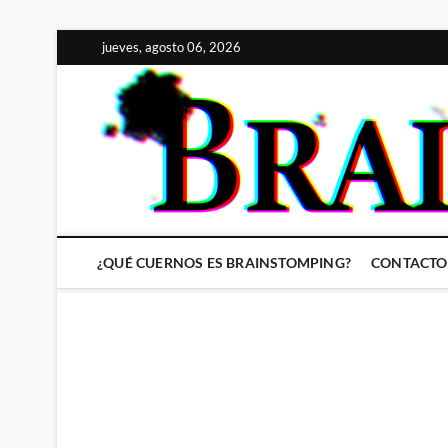
Saltar
jueves, agosto 06, 2026
al
contenido
¿QUÉ CUERNOS ES BRAINSTOMPING?
CONTACTO