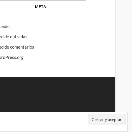
META
ceder
ed de entradas
ed de comentarios
rdPress.org