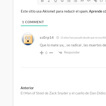
{}
Este sitio usa Akismet para reducir el spam.
Aprende có
1
COMMENT
sc0rp14
13 años han pasado desde que se escribi
Que lo mate ya¡ , se radical , las muertes 
Responder
0
Navegación
Entrada
Anterior
anterior:
El Man of Steel de Zack Snyder y el cuello de Dan Didio:
de
entradas