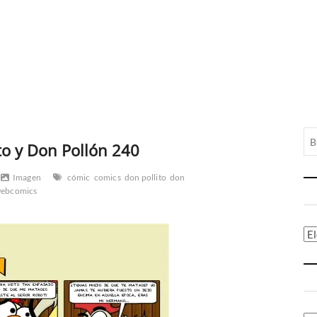
to y Don Pollón 240
Imagen
cómic
comics
don pollito
don
ebcomics
Ca