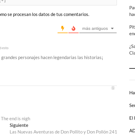
[+]
Pa
ha
mo se procesan los datos de tus comentarios.
Pi
más antiguos
en
¿S
ó esto
Cl
de grandes personajes hacen legendarias las historias¡
Ha
Se
El
 The end is nigh
Entrada
Siguiente
AD
siguiente:
Las Nuevas Aventuras de Don Pollito y Don Pollón 241