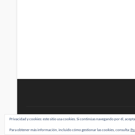
BRAINSTOMPING
Privacidad y cookies: este sitio usa cookies. Si continúas navegando por él, acepta
| Diseñado por:
Theme Freesia
|
WordPress
| ©
Para obtener más información, incluido cómo gestionar las cookies, consulta:
Po