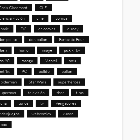
Chris Claremont
Ci-Fi
Ciencia Ficción
cine
comics
cómic
DC
dc comics
disney
don pollito
don pollon
Fantastic Four
flash
humor
image
jack kirby
los 90
manga
Marvel
mcu
netflix
PC
pollito
pollon
spiderman
Star Wars
superhéroes
superman
televisión
thor
tiras
tuna
tunos
tv
Vengadores
videojuegos
webcomics
x-men
xbox