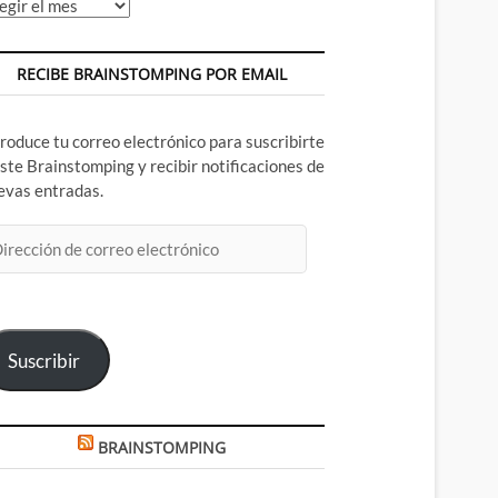
chivos
RECIBE BRAINSTOMPING POR EMAIL
troduce tu correo electrónico para suscribirte
este Brainstomping y recibir notificaciones de
evas entradas.
rección
rreo
ectrónico
Suscribir
BRAINSTOMPING