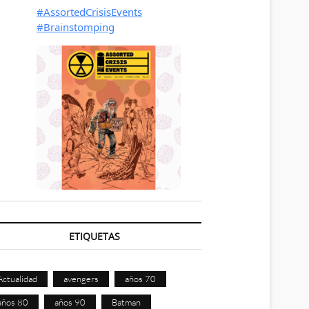
ETIQUETAS
Actualidad
avengers
años 70
años 80
años 90
Batman