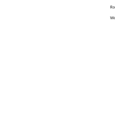
Ro
Wo