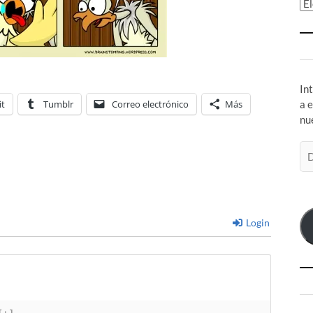
Ar
In
it
Tumblr
Correo electrónico
Más
a 
nu
Di
de
co
el
Login