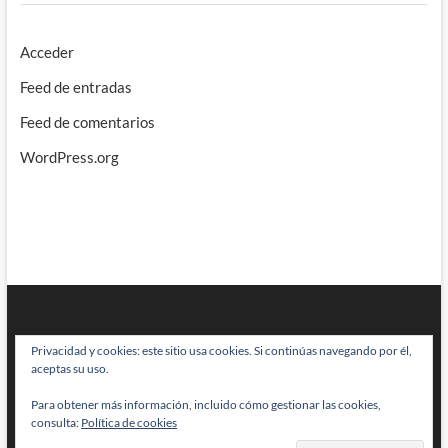
Acceder
Feed de entradas
Feed de comentarios
WordPress.org
Privacidad y cookies: este sitio usa cookies. Si continúas navegando por él,
aceptas su uso.
Para obtener más información, incluido cómo gestionar las cookies,
BRAINSTOMPING
| Diseñado por:
Theme Freesia
|
WordPress
| © Todos
consulta:
Política de cookies
los derechos reservados