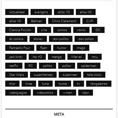
Actualidad
avengers
años 70
años 80
años 90
Batman
Chris Claremont
Ci-Fi
Ciencia Ficción
cine
comics
cómic
DC
dc comics
disney
don pollito
don pollon
Fantastic Four
flash
humor
image
jack kirby
los 90
manga
Marvel
mcu
netflix
PC
pollito
pollon
spiderman
Star Wars
superhéroes
superman
televisión
thor
tiras
tuna
tunos
tv
Vengadores
videojuegos
webcomics
x-men
xbox
META