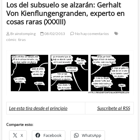
Los del subsuelo se alzarán: Gerhalt
Von Kienflungengranden, experto en
cosas raras (XXXIII)
Brainstomping
08/02/2013
No hay comentarios
cómic
tiras
Lee esta tira desde el principio
Suscríbete al RSS
Comparte esto:
X
Facebook
WhatsApp