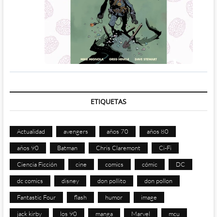
ETIQUETAS
Actualidad
avengers
años 70
años 80
años 90
Batman
Chris Claremont
Ci-Fi
Ciencia Ficción
cine
comics
cómic
DC
dc comics
disney
don pollito
don pollon
Fantastic Four
flash
humor
image
jack kirby
los 90
manga
Marvel
mcu