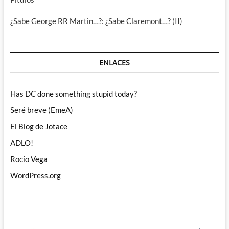
¿Sabe George RR Martin…?: ¿Sabe Claremont…? (II)
ENLACES
Has DC done something stupid today?
Seré breve (EmeA)
El Blog de Jotace
ADLO!
Rocío Vega
WordPress.org