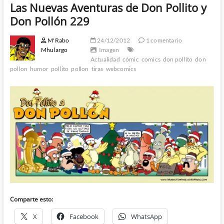
Las Nuevas Aventuras de Don Pollito y
Don Pollón 229
M'Rabo
24/12/2012
1 comentario
Mhulargo
Imagen
Actualidad
cómic
comics
don pollito
don
pollon
humor
pollito
pollon
tiras
webcomics
Comparte esto:
X
Facebook
WhatsApp