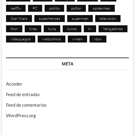
netflix
PC
pollito
pollon
spiderman
Star Wars
superhéroes
superman
televisión
thor
tiras
tuna
tunos
tv
Vengadores
videojuegos
webcomics
x-men
xbox
META
Acceder
Feed de entradas
Feed de comentarios
WordPress.org