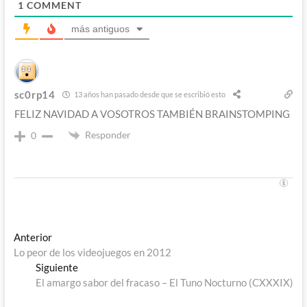
1
COMMENT
más antiguos
sc0rp14
13 años han pasado desde que se escribió esto
FELIZ NAVIDAD A VOSOTROS TAMBIÉN BRAINSTOMPING
Responder
0
Navegación
Entrada
Anterior
anterior:
Lo peor de los videojuegos en 2012
de
Entrada
Siguiente
entradas
siguiente:
El amargo sabor del fracaso – El Tuno Nocturno (CXXXIX)