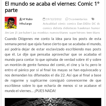
El mundo se acaba el viernes: Comic 1º
parte
M'Rabo
19/12/2012
5 comentarios
Mhulargo
Actualidad
cómic
comics
Dan DiDio
DC
dc
comics
didiota
didioteces
hawkman
humor
Jim Lee
jli
joe kubert
jsa
moebius
nuevos titanes
superhéroes
teen titans
Cuando Diógenes me conto la idea para los posts de esta
semana pensé que ojala fuese cierto que se acababa el mundo,
así podría dejar de estar esclavizado escribiendo mas posts
que él. Le dije que pensaba aprovechar que se acababa el
mundo para contar lo que opinaba de verdad sobre él y sobre
un montón de gente famosa del comic, el cine y la tv, pero le
entro el pánico por si al final los mayas se han equivocado y
nos demandan los difamados el día 22. Así que al final a base
de rogarme y suplicarme consiguió convencerme de que
escribiese sobre lo que echaría de menos si se acabase el
mundo el viernes… ¡PUES NADA!