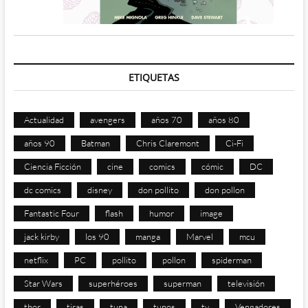
ETIQUETAS
Actualidad
avengers
años 70
años 80
años 90
Batman
Chris Claremont
Ci-Fi
Ciencia Ficción
cine
comics
cómic
DC
dc comics
disney
don pollito
don pollon
Fantastic Four
flash
humor
image
jack kirby
los 90
manga
Marvel
mcu
netflix
PC
pollito
pollon
spiderman
Star Wars
superhéroes
superman
televisión
thor
tiras
tuna
tunos
tv
Vengadores