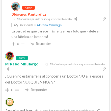
Admin
Diógenes Pantarújez
13 años han pasado desde que se escribió esto
Responde a
M'Rabo Mhulargo
La verdad es que parece más feliz en esa foto que Falete en
una fábrica de jamones!
Responder
0
Autor
M'Rabo Mhulargo
13 años han pasado desde que se escribió esto
¿Quien no estaria feliz al conocer a un Doctor? ¿O a la esposa
del Doctor? ¿¿¿¿QUIEN NO????
Responder
0
AnonimusUser
13 años han pasado desde que se escribió esto