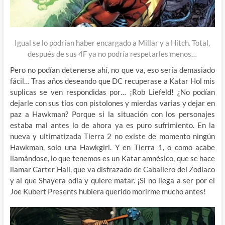
Igual se lo podrían haber encargado a Millar y a Hitch. Total,
después de sus 4F ya no podría respetarles menos…
Pero no podían detenerse ahí, no que va, eso sería demasiado
fácil… Tras años deseando que DC recuperase a Katar Hol mis
suplicas se ven respondidas por… ¡Rob Liefeld! ¿No podían
dejarle con sus tíos con pistolones y mierdas varias y dejar en
paz a Hawkman? Porque si la situación con los personajes
estaba mal antes lo de ahora ya es puro sufrimiento. En la
nueva y ultimatizada Tierra 2 no existe de momento ningún
Hawkman, solo una Hawkgirl. Y en Tierra 1, o como acabe
llamándose, lo que tenemos es un Katar amnésico, que se hace
llamar Carter Hall, que va disfrazado de Caballero del Zodiaco
y al que Shayera odia y quiere matar. ¡Si no llega a ser por el
Joe Kubert Presents hubiera querido morirme mucho antes!