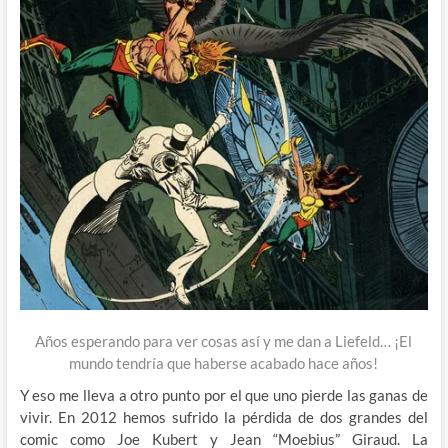
Años esperando para ver cosas así y me dan a Liefeld… ¡El
mundo tendría que haberse acabado hace años!
Y eso me lleva a otro punto por el que uno pierde las ganas de
vivir. En 2012 hemos sufrido la pérdida de dos grandes del
comic como Joe Kubert y Jean “Moebius” Giraud. La