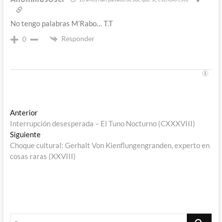
No tengo palabras M’Rabo… T.T
Responder
0
Navegación
Entrada
Anterior
anterior:
Interrupción desesperada – El Tuno Nocturno (CXXXVIII)
de
Entrada
Siguiente
entradas
siguiente:
Choque cultural: Gerhalt Von Kienflungengranden, experto en
cosas raras (XXVIII)
Buscar